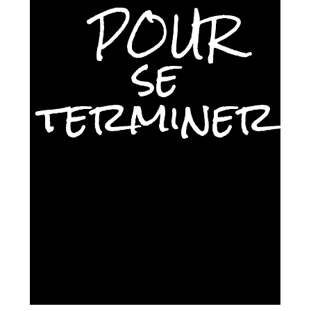
 POUR
se
terminer
CONTACT
111 8th Avenue New York, NY 10011
+1 212-565-0000
mailaddress@google.com
example.google.com