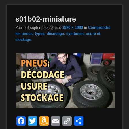
Navig
s01b02-miniature
dan
im
Publié
8 septembre 2016
at
1920 × 1080
in
Comprendre
les pneus: types, décodage, symboles, usure et
stockage
F
T
A
E
C
P