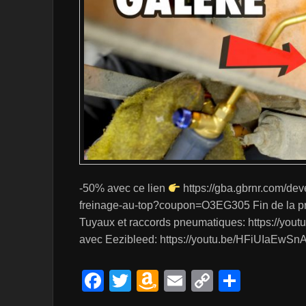
-50% avec ce lien
https://gba.gbrnr.com/deve
freinage-au-top?coupon=O3EG305 Fin de la p
Tuyaux et raccords pneumatiques: https://you
avec Eezibleed: https://youtu.be/HFiUIaEwSnA
F
T
A
E
C
P
a
wi
m
m
o
ar