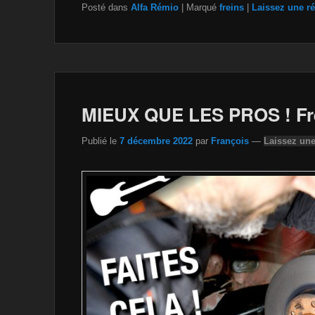
Posté dans
Alfa Rémio
|
Marqué
freins
|
Laissez une r
c
tt
a
ail
p
ta
e
er
z
y
g
b
o
Li
er
o
n
n
o
W
k
MIEUX QUE LES PROS ! Fre
k
is
Publié le
7 décembre 2022
par
François
—
Laissez un
h
Li
st