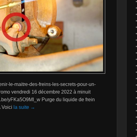
nir-le-maitre-des-freins-les-secrets-pour-un-
romo vendredi 16 décembre 2022 à minuit
tu.be/yFKa5O9MI_w Purge du liquide de frein
 Voici
la suite →