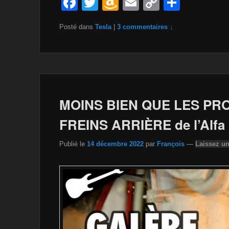
F
T
A
E
C
P
a
wi
m
m
o
ar
Posté dans
Tesla
|
3 commentaires ↓
c
tt
a
ail
p
ta
e
er
z
y
g
b
o
Li
er
o
n
n
o
W
k
MOINS BIEN QUE LES PRO
k
is
FREINS ARRIÈRE de l’Alfa
h
Publié le
14 décembre 2022
par
François
—
Laissez u
Li
st