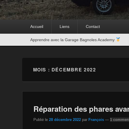
Premier
Accueil
Liens
Contact
menu
Second
Apprendre avec la Garage Bagnoles Academy
menu
MOIS :
DÉCEMBRE 2022
Réparation des phares avan
Publié le
28 décembre 2022
par
François
—
1 comment