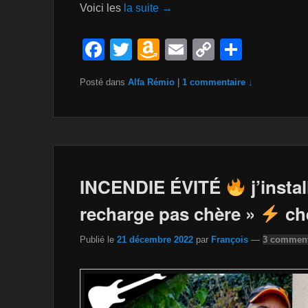
Voici les
la suite →
F
T
A
E
C
P
a
wi
m
m
o
ar
Posté dans
Alfa Rémio
|
1 commentaire ↓
c
tt
a
ail
p
ta
e
er
z
y
g
b
o
Li
er
o
n
n
o
W
k
INCENDIE ÉVITÉ
j’insta
k
is
recharge pas chère »
ch
h
Publié le
21 décembre 2022
par
François
—
3 comment
Li
st