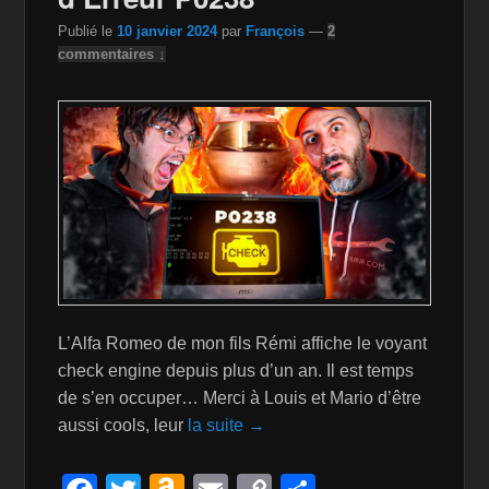
h
Publié le
10 janvier 2024
par
François
—
2
Li
commentaires ↓
st
L’Alfa Romeo de mon fils Rémi affiche le voyant
check engine depuis plus d’un an. Il est temps
de s’en occuper… Merci à Louis et Mario d’être
aussi cools, leur
la suite →