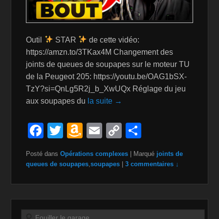
Outil
STAR
de cette vidéo:
https://amzn.to/3TKax4M Changement des
joints de queues de soupapes sur le moteur TU
de la Peugeot 205: https://youtu.be/OAG1bSX-
TzY?si=QnLg5R2j_b_XwUQx Réglage du jeu
aux soupapes du
la suite →
F
T
A
E
C
P
a
wi
m
m
o
ar
Posté dans
Opérations complexes
|
Marqué
joints de
c
tt
a
ail
p
ta
queues de soupapes
,
soupapes
|
3 commentaires ↓
e
er
z
y
g
b
o
Li
er
o
n
n
Recherche