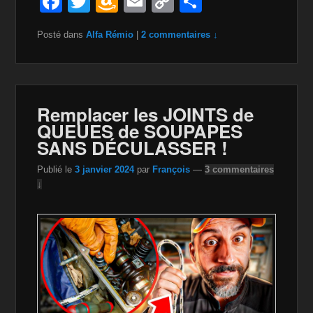
F
T
A
E
C
P
a
wi
m
m
o
ar
Posté dans
Alfa Rémio
|
2 commentaires ↓
c
tt
a
ail
p
ta
e
er
z
y
g
b
o
Li
er
o
n
n
Remplacer les JOINTS de
QUEUES de SOUPAPES
o
W
k
SANS DÉCULASSER !
k
is
Publié le
3 janvier 2024
par
François
—
3 commentaires
h
↓
Li
st