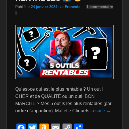
k
is
Publié le
24 janvier 2024
par
François
—
1 commentaire
↓
h
Li
st
Qu’est-ce qui est le plus rentable ? Un outil
CHER et de QUALITÉ ou un outil BON
MARCHÉ ? Mes 5 outils les plus rentables (par
ordre d’apparition): Mallette Cliquets
la suite →
F
T
A
E
C
P