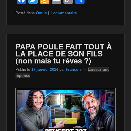
a
wi
m
m
o
ar
Posté dans
Outils
|
1 commentaire ↓
c
tt
a
ail
p
ta
e
er
z
y
g
b
o
Li
er
o
n
n
PAPA POULE FAIT TOUT À
LA PLACE DE SON FILS
o
W
k
(non mais tu rêves ?)
k
is
Publié le
17 janvier 2024
par
François
—
Laissez une
h
réponse
Li
st