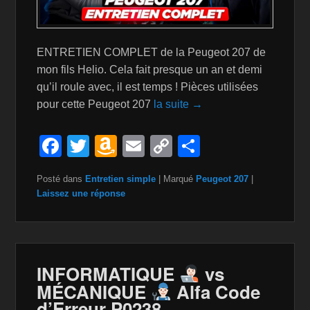
ENTRETIEN COMPLET de la Peugeot 207 de
mon fils Helio. Cela fait presque un an et demi
qu’il roule avec, il est temps ! Pièces utilisées
pour cette Peugeot 207
la suite →
F
T
A
E
C
P
a
wi
m
m
o
ar
Posté dans
Entretien simple
|
Marqué
Peugeot 207
|
c
tt
a
ail
p
ta
Laissez une réponse
e
er
z
y
g
b
o
Li
er
o
n
n
INFORMATIQUE
vs
o
W
k
MÉCANIQUE
Alfa Code
k
is
d’Erreur P0238