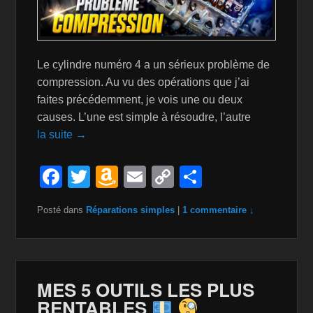
Le cylindre numéro 4 a un sérieux problème de
compression. Au vu des opérations que j’ai
faites précédemment, je vois une ou deux
causes. L’une est simple à résoudre, l’autre
la suite →
F
T
A
E
C
P
a
wi
m
m
o
ar
Posté dans
Réparations simples
|
1 commentaire ↓
c
tt
a
ail
p
ta
e
er
z
y
g
b
o
Li
er
o
n
n
MES 5 OUTILS LES PLUS
RENTABLES
o
W
k