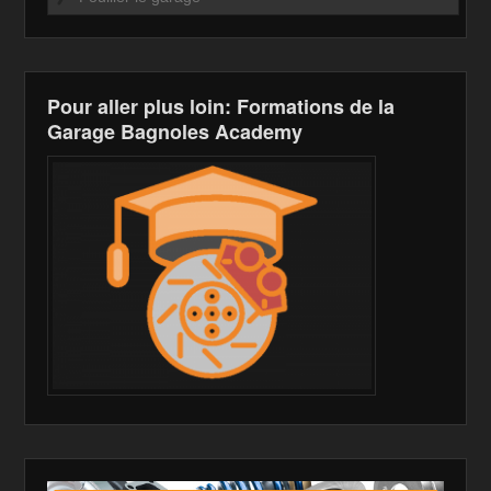
o
W
k
k
is
h
Pour aller plus loin: Formations de la
Li
Garage Bagnoles Academy
st