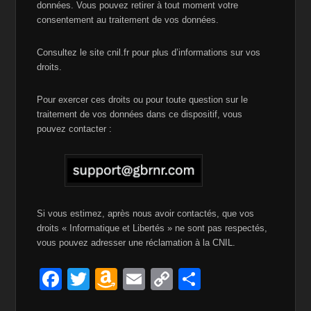
données. Vous pouvez retirer à tout moment votre
consentement au traitement de vos données.
Consultez le site cnil.fr pour plus d’informations sur vos
droits.
Pour exercer ces droits ou pour toute question sur le
traitement de vos données dans ce dispositif, vous
pouvez contacter :
Si vous estimez, après nous avoir contactés, que vos
droits « Informatique et Libertés » ne sont pas respectés,
vous pouvez adresser une réclamation à la CNIL.
F
T
A
E
C
P
a
wi
m
m
o
ar