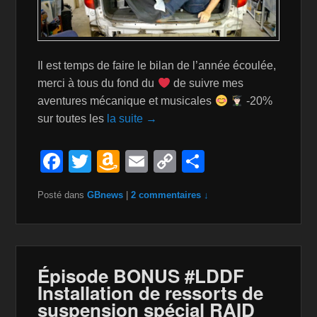
Il est temps de faire le bilan de l’année écoulée,
merci à tous du fond du
de suivre mes
aventures mécanique et musicales
-20%
sur toutes les
la suite →
F
T
A
E
C
P
a
wi
m
m
o
ar
Posté dans
GBnews
|
2 commentaires ↓
c
tt
a
ail
p
ta
e
er
z
y
g
b
o
Li
er
o
n
n
Épisode BONUS #LDDF
Installation de ressorts de
o
W
k
suspension spécial RAID