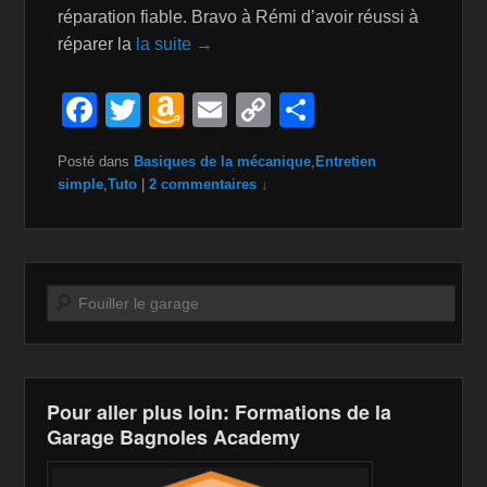
réparation fiable. Bravo à Rémi d’avoir réussi à
réparer la
la suite →
F
T
A
E
C
P
a
wi
m
m
o
ar
Posté dans
Basiques de la mécanique
,
Entretien
c
tt
a
ail
p
ta
simple
,
Tuto
|
2 commentaires ↓
e
er
z
y
g
b
o
Li
er
o
n
n
Recherche
o
W
k
k
is
h
Pour aller plus loin: Formations de la
Li
Garage Bagnoles Academy
st