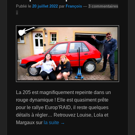
k
is
Publié le
20 juillet 2022
par
François
—
3 commentaires
h
↓
Li
st
La 205 est magnifiquement repeinte dans un
rouge dynamique ! Elle est quasiment prête
pour le rallye Europ’RAID, il reste quelques
détails à régler… Retrouvez Louise, Lola et
Margaux sur
la suite →