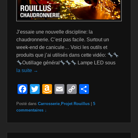
J’essaie une nouvelle discipline: la
chaudronnerie. C’est pas facile. Surtout un
week-end de canicule… Voici les outils et
produits que j’ai utilisés dans cette vidéo:
Outillage général
Lampe LED sous
la suite →
F
T
A
E
C
P
a
wi
m
m
o
ar
Posté dans
Carrosserie
,
Projet Rouillus
|
5
c
tt
a
ail
p
ta
commentaires ↓
e
er
z
y
g
b
o
Li
er