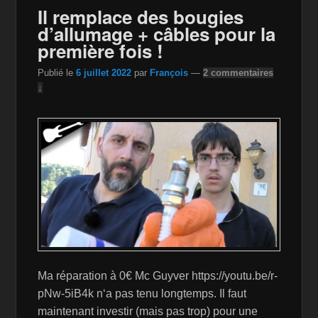
o
n
n
Il remplace des bougies
o
W
k
d’allumage + câbles pour la
k
is
première fois !
h
Publié le
6 juillet 2022
par
François
—
2 commentaires
Li
↓
st
Ma réparation à 0€ Mc Guyver https://youtu.be/r-
pNw-5iB4k n‘a pas tenu longtemps. Il faut
maintenant investir (mais pas trop) pour une