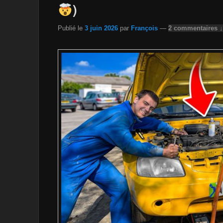
)
Publié le
3 juin 2026
par
François
—
2 commentaires ↓