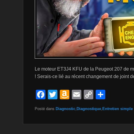
Le moteur ET3J4 KFU de la Peugeot 207 de mon 
! Serais-ce lié au récent changement de joint 
F
T
A
E
C
P
a
wi
m
m
o
ar
Posté dans
Diagnostic
,
Diagnostique
,
Entretien simple
c
tt
a
ail
p
ta
e
er
z
y
g
b
o
Li
er