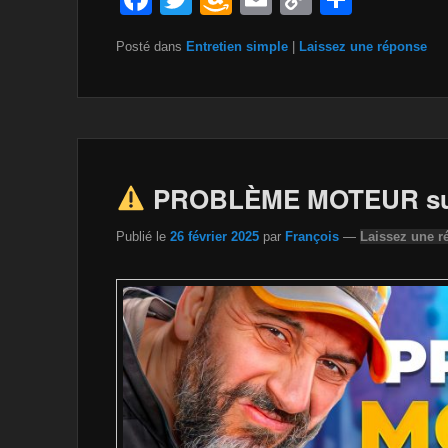
a
wi
m
m
o
ar
Posté dans
Entretien simple
|
Laissez une réponse
c
tt
a
ail
p
ta
e
er
z
y
g
b
o
Li
er
o
n
n
o
W
k
PROBLÈME MOTEUR sur 
k
is
Publié le
26 février 2025
par
François
—
Laissez une r
h
Li
st