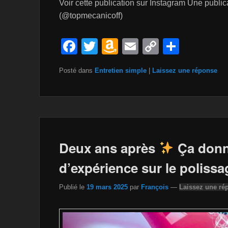
Li
Voir cette publication sur Instagram Une publi
st
(@topmecanicoff)
F
T
A
E
C
P
a
wi
m
m
o
ar
Posté dans
Entretien simple
|
Laissez une réponse
c
tt
a
ail
p
ta
e
er
z
y
g
b
o
Li
er
o
n
n
o
W
k
Deux ans après
Ça donn
k
is
d’expérience sur le poliss
h
Publié le
19 mars 2025
par
François
—
Laissez une ré
Li
st