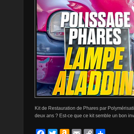
Kit de Restauration de Phares par Polymérisat
deux ans ? Est-ce que ce kit semble un bon in
F
T
A
E
C
P