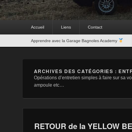
Premier
Accueil
Liens
Contact
menu
Second
Apprendre avec la Garage Bagnoles Academy
menu
ARCHIVES DES CATÉGORIES :
ENTR
Opérations d’entretien simples à faire sur sa voi
ampoule etc…
RETOUR de la YELLOW B