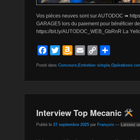
Vos pièces neuves sont sur AUTODOC ➠ https
GARAGE5 lors du paiement pour bénéficier d
https://bit.ly/AUTODOC_WEB_GbRnR La Yel
F
T
A
E
C
P
a
wi
m
m
o
ar
Posté dans
Concours
,
Entretien simple
,
Opérations co
c
tt
a
ail
p
ta
e
er
z
y
g
b
o
Li
er
o
n
n
o
W
k
Interview Top Mecanic
k
is
Publié le
27 septembre 2025
par
François
—
Laissez u
h