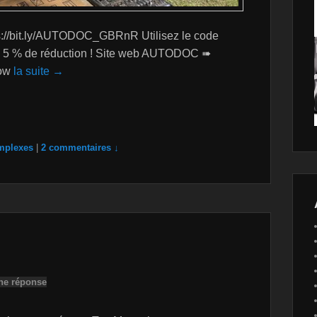
://bit.ly/AUTODOC_GBRnR Utilisez le code
e 5 % de réduction ! Site web AUTODOC ➠
low
la suite →
mplexes
|
2 commentaires ↓
ne réponse