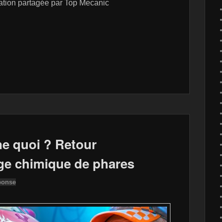
cation partagée par Top Mecanic
e quoi ? Retour
age chimique de phares
ponse