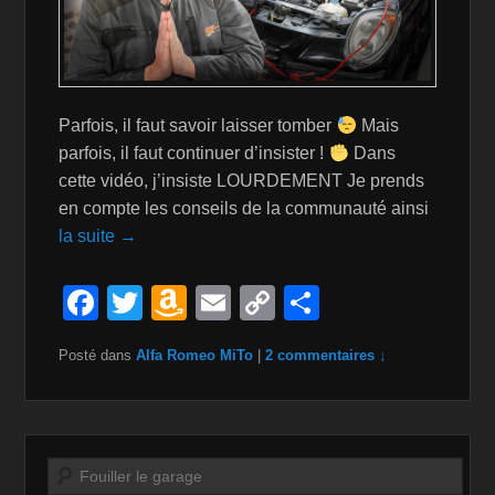
Parfois, il faut savoir laisser tomber
Mais
parfois, il faut continuer d’insister !
Dans
cette vidéo, j’insiste LOURDEMENT Je prends
en compte les conseils de la communauté ainsi
la suite →
F
T
A
E
C
P
a
wi
m
m
o
ar
Posté dans
Alfa Romeo MiTo
|
2 commentaires ↓
c
tt
a
ail
p
ta
e
er
z
y
g
b
o
Li
er
o
n
n
Recherche