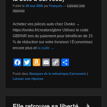
k
is
Publié le
20 mai 2026
par
François
—
Laissez une
h
réponse
Li
st
Achetez vos pièces auto chez Ovoko →
https://ovoko.fr/creators/gbrnr Utilisez le code
GBRNR lors du paiement pour bénéficier de 15
% de réduction sur votre livraison ! Économisez
encore plus et
la suite →
F
T
A
E
C
P
a
wi
m
m
o
ar
Posté dans
Basiques de la mécanique
,
Carrosserie
|
c
tt
a
ail
p
ta
Laissez une réponse
e
er
z
y
g
b
o
Li
er
o
n
n
Elle retrouve sa liberté… à