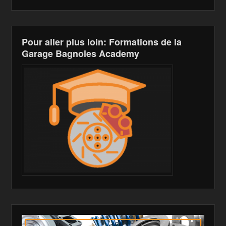
o
W
k
k
is
h
Pour aller plus loin: Formations de la
Garage Bagnoles Academy
Li
st