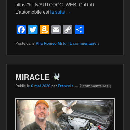
https://bit.ly/AUTODOC_WEB_GbRnR
L’automobile est
la suite →
F
T
A
E
C
P
a
wi
m
m
o
ar
Posté dans
Alfa Romeo MiTo
|
1 commentaire ↓
c
tt
a
ail
p
ta
e
er
z
y
g
b
o
Li
er
o
n
n
MIRACLE
o
W
k
Publié le
6 mai 2026
par
François
—
2 commentaires ↓
k
is
h
Li
st