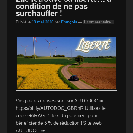
o
W
k
condition de ne pas
k
is
surchauffer !
h
Publié le
13 mai 2026
par
François
—
1 commentaire ↓
Li
st
Vos pièces neuves sont sur AUTODOC ➠
https://bit.ly/AUTODOC_GBRnR Utilisez le
code GARAGE5 lors du paiement pour
bénéficier de 5 % de réduction ! Site web
AUTODOC ➠