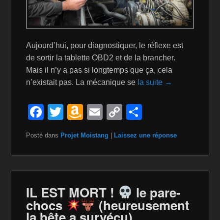
Aujourd’hui, pour diagnostiquer, le réflexe est
de sortir la tablette OBD2 et de la brancher.
Mais il n’y a pas si longtemps que ça, cela
n’existait pas. La mécanique se
la suite →
F
T
A
E
C
P
a
wi
m
m
o
ar
Posté dans
Projet Moistang
|
Laissez une réponse
c
tt
a
ail
p
ta
e
er
z
y
g
b
o
Li
er
o
n
n
IL EST MORT !
le pare-
chocs
(heureusement
o
W
k
la bête a survécu)