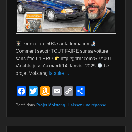
Promotion -50% sur la formation
Comment savoir TOUT FAIRE sur sa voiture
sans être un PRO
http://gbrnr.com/GBA001
Valable jusqu’à mardi 14 Janvier 2025
Le
projet Moistang
la suite →
F
T
A
E
C
P
a
wi
m
m
o
ar
Posté dans
Projet Moistang
|
Laissez une réponse
c
tt
a
ail
p
ta
e
er
z
y
g
b
o
Li
er