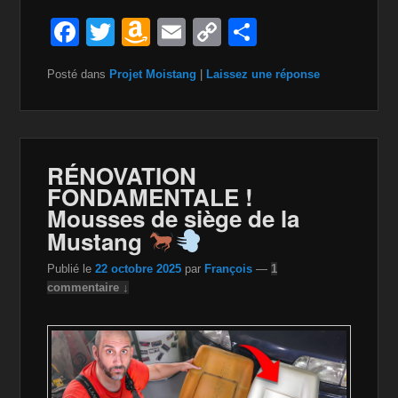
F
T
A
E
C
P
a
wi
m
m
o
ar
Posté dans
Projet Moistang
|
Laissez une réponse
c
tt
a
ail
p
ta
e
er
z
y
g
b
o
Li
er
o
n
n
RÉNOVATION
FONDAMENTALE !
o
W
k
Mousses de siège de la
k
is
Mustang
h
Publié le
22 octobre 2025
par
François
—
1
Li
commentaire ↓
st