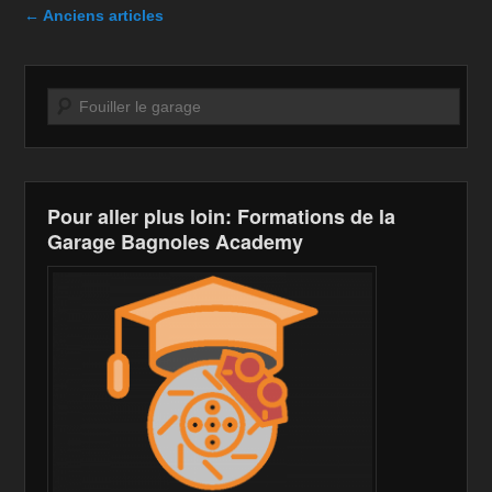
b
o
Li
er
Navigation dans les articles
←
Anciens articles
o
n
n
o
W
k
Recherche
k
is
h
Li
st
Pour aller plus loin: Formations de la
Garage Bagnoles Academy