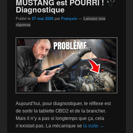
MUSTANG est POURRI !
o
W
k
Diagnostique
k
is
Publié le
27 mai 2026
par
François
—
Laissez une
h
réponse
Li
st
Aujourd’hui, pour diagnostiquer, le réflexe est
de sortir la tablette OBD2 et de la brancher.
Mais il n’y a pas si longtemps que ça, cela
n’existait pas. La mécanique se
la suite →