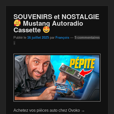
b
o
Li
er
o
n
n
SOUVENIRS et NOSTALGIE
Mustang Autoradio
o
W
k
Cassette
k
is
Publié le
16 juillet 2025
par
François
—
5 commentaires
h
↓
Li
st
Achetez vos pièces auto chez Ovoko →