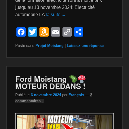
de la formation électricité sont à moitié prix
jusqu’au 13 novembre 2024: Electricité
automobile LA
la suite →
F
T
A
E
C
P
a
wi
m
m
o
ar
Posté dans
Projet Moistang
|
Laissez une réponse
c
tt
a
ail
p
ta
e
er
z
y
g
b
o
Li
er
o
n
n
Ford Moistang
MOTEUR DEDANS !
o
W
k
k
is
Publié le
6 novembre 2024
par
François
—
2
commentaires ↓
h
Li
st