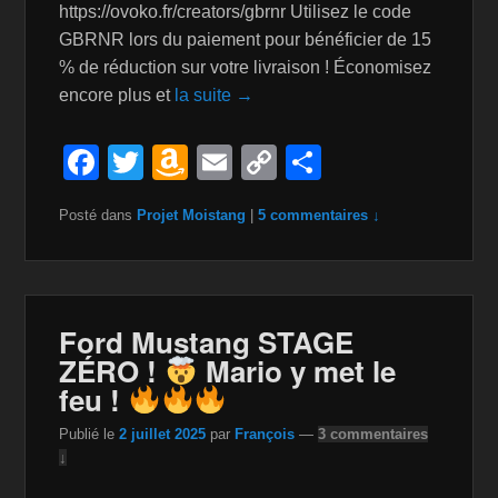
https://ovoko.fr/creators/gbrnr Utilisez le code
GBRNR lors du paiement pour bénéficier de 15
% de réduction sur votre livraison ! Économisez
encore plus et
la suite →
F
T
A
E
C
P
a
wi
m
m
o
ar
Posté dans
Projet Moistang
|
5 commentaires ↓
c
tt
a
ail
p
ta
e
er
z
y
g
b
o
Li
er
o
n
n
Ford Mustang STAGE
ZÉRO !
Mario y met le
o
W
k
feu !
k
is
Publié le
2 juillet 2025
par
François
—
3 commentaires
h
↓
Li