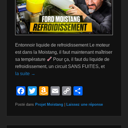
Entonnoir liquide de refroidissement Le moteur
est dans la Moistang, il faut maintenant maîtriser
sa température
Pour ça, il faut du liquide de
refroidissement, un circuit SANS FUITES, et
la suite →
F
T
A
E
C
P
a
wi
m
m
o
ar
Posté dans
Projet Moistang
|
Laissez une réponse
c
tt
a
ail
p
ta
e
er
z
y
g
b
o
Li
er