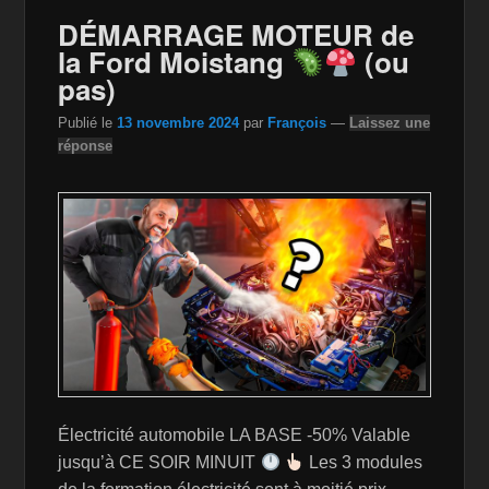
o
n
n
DÉMARRAGE MOTEUR de
la Ford Moistang
(ou
o
W
k
pas)
k
is
Publié le
13 novembre 2024
par
François
—
Laissez une
h
réponse
Li
st
Électricité automobile LA BASE -50% Valable
jusqu’à CE SOIR MINUIT
Les 3 modules