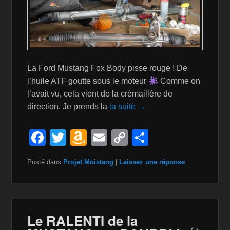
La Ford Mustang Fox Body pisse rouge ! De
l’huile ATF goutte sous le moteur
Comme on
l’avait vu, cela vient de la crémaillère de
direction. Je prends la
la suite →
F
T
A
E
C
P
a
wi
m
m
o
ar
Posté dans
Projet Moistang
|
Laissez une réponse
c
tt
a
ail
p
ta
e
er
z
y
g
b
o
Li
er
o
n
n
Le RALENTI de la