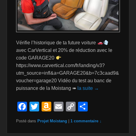
Vérifie l’historique de ta future voiture
avec CarVertical et 20% de réduction avec le
code GARAGE20
https://www.carvertical.com/fr/landing/v3?
utm_source=infl&a=GARAGE20&b=7c3caad9&
voucher=garage20 Vidéo du test au banc de
puissance de la Moistang ➠
la suite →
F
T
A
E
C
P
a
wi
m
m
o
ar
Posté dans
Projet Moistang
|
1 commentaire ↓
c
tt
a
ail
p
ta
e
er
z
y
g