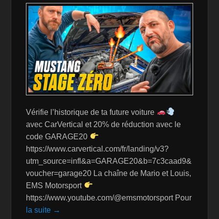
st
Vérifie l’historique de ta future voiture
avec CarVertical et 20% de réduction avec le
code GARAGE20
https://www.carvertical.com/fr/landing/v3?
utm_source=infl&a=GARAGE20&b=7c3caad9&
voucher=garage20 La chaîne de Mario et Louis,
EMS Motorsport
https://www.youtube.com/@emsmotorsport Pour
la suite →