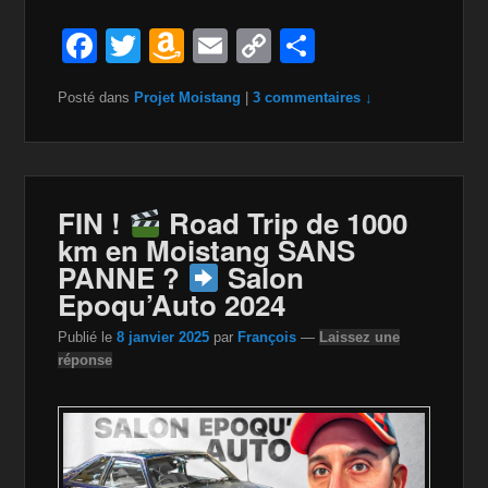
F
T
A
E
C
P
a
wi
m
m
o
ar
Posté dans
Projet Moistang
|
3 commentaires ↓
c
tt
a
ail
p
ta
e
er
z
y
g
b
o
Li
er
o
n
n
FIN !
Road Trip de 1000
km en Moistang SANS
o
W
k
PANNE ?
Salon
k
is
Epoqu’Auto 2024
h
Publié le
8 janvier 2025
par
François
—
Laissez une
Li
réponse
st