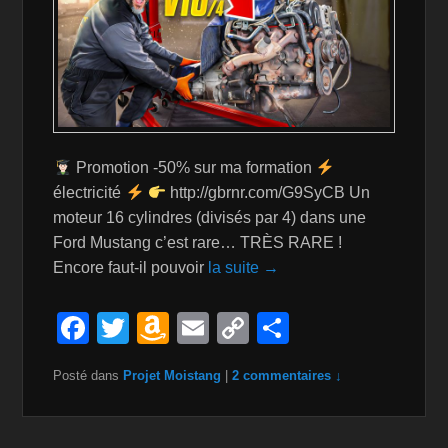
Promotion -50% sur ma formation
électricité
http://gbrnr.com/G9SyCB Un
moteur 16 cylindres (divisés par 4) dans une
Ford Mustang c’est rare… TRÈS RARE !
Encore faut-il pouvoir
la suite →
F
T
A
E
C
P
a
wi
m
m
o
ar
Posté dans
Projet Moistang
|
2 commentaires ↓
c
tt
a
ail
p
ta
e
er
z
y
g