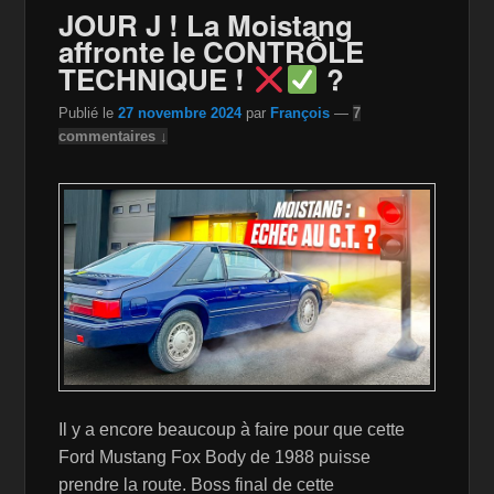
o
n
n
JOUR J ! La Moistang
affronte le CONTRÔLE
o
W
k
TECHNIQUE !
?
k
is
Publié le
27 novembre 2024
par
François
—
7
h
commentaires ↓
Li
st
Il y a encore beaucoup à faire pour que cette
Ford Mustang Fox Body de 1988 puisse
prendre la route. Boss final de cette