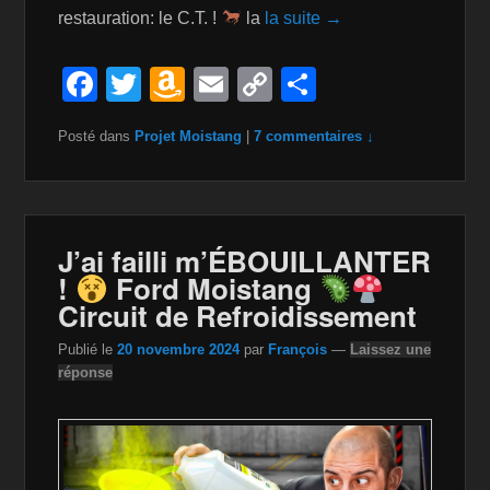
restauration: le C.T. !
la
la suite →
F
T
A
E
C
P
a
wi
m
m
o
ar
Posté dans
Projet Moistang
|
7 commentaires ↓
c
tt
a
ail
p
ta
e
er
z
y
g
b
o
Li
er
o
n
n
J’ai failli m’ÉBOUILLANTER
!
Ford Moistang
o
W
k
Circuit de Refroidissement
k
is
Publié le
20 novembre 2024
par
François
—
Laissez une
h
réponse
Li
st