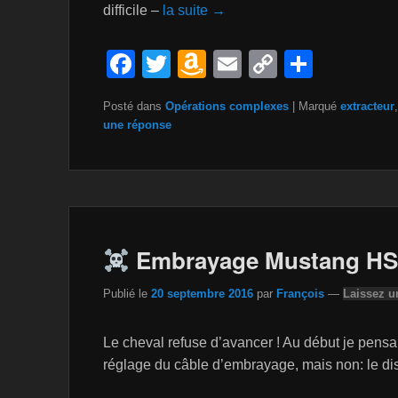
difficile –
la suite →
F
T
A
E
C
P
a
wi
m
m
o
ar
Posté dans
Opérations complexes
|
Marqué
extracteur
,
c
tt
a
ail
p
ta
une réponse
e
er
z
y
g
b
o
Li
er
o
n
n
o
W
k
Embrayage Mustang H
k
is
h
Publié le
20 septembre 2016
par
François
—
Laissez u
Li
st
Le cheval refuse d’avancer ! Au début je pensai
réglage du câble d’embrayage, mais non: le dis