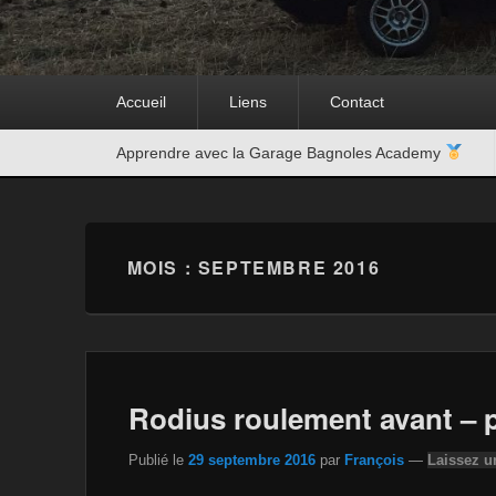
Premier
Accueil
Liens
Contact
menu
Second
Apprendre avec la Garage Bagnoles Academy
menu
MOIS :
SEPTEMBRE 2016
Rodius roulement avant – p
Publié le
29 septembre 2016
par
François
—
Laissez u