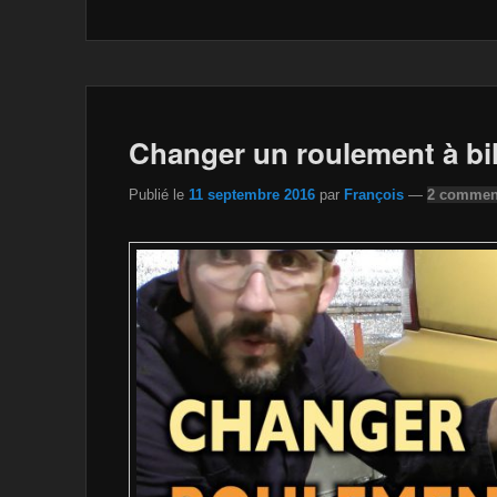
e
er
z
y
g
b
o
Li
er
o
n
n
o
W
k
Changer un roulement à bil
k
is
h
Publié le
11 septembre 2016
par
François
—
2 comment
Li
st