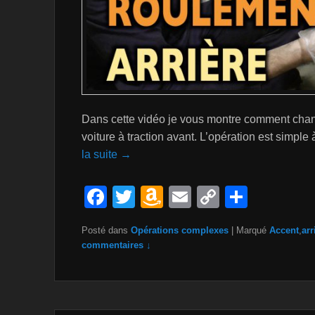
Dans cette vidéo je vous montre comment chang
voiture à traction avant. L’opération est simple 
la suite →
F
T
A
E
C
P
a
wi
m
m
o
ar
Posté dans
Opérations complexes
|
Marqué
Accent
,
arr
c
tt
a
ail
p
ta
commentaires ↓
e
er
z
y
g
b
o
Li
er
o
n
n