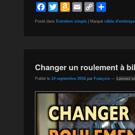
F
T
A
E
C
P
a
wi
m
m
o
ar
Posté dans
Entretien simple
|
Marqué
câble d'embray
c
tt
a
ail
p
ta
e
er
z
y
g
b
o
Li
er
o
n
n
o
W
k
Changer un roulement à bil
k
is
Publié le
14 septembre 2016
par
François
—
Laissez u
h
Li
st