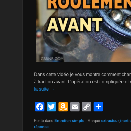
Dans cette vidéo je vous montre comment chang
à traction avant. L’opération est compliquée et
la suite →
F
T
A
E
C
P
a
wi
m
m
o
ar
Posté dans
Entretien simple
|
Marqué
extracteur
,
inerti
c
tt
a
ail
p
ta
réponse