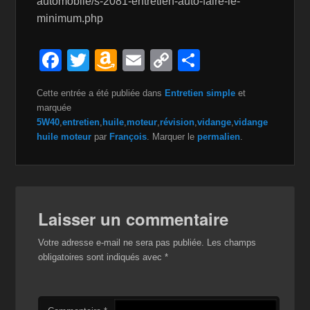
automobile/s-2081-entretien-auto-faire-le-
minimum.php
F
T
A
E
C
P
a
wi
m
m
o
ar
Cette entrée a été publiée dans
Entretien simple
et
c
tt
a
ail
p
ta
marquée
e
er
z
y
g
5W40
,
entretien
,
huile
,
moteur
,
révision
,
vidange
,
vidange
huile moteur
par
François
. Marquer le
permalien
.
b
o
Li
er
o
n
n
o
W
k
k
is
Laisser un commentaire
h
Votre adresse e-mail ne sera pas publiée.
Les champs
Li
obligatoires sont indiqués avec
*
st