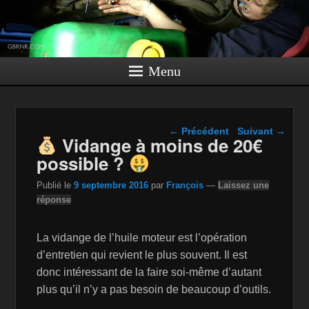
Menu
Navigation dans les
←
Précédent
Suivant
→
Vidange à moins de 20€
articles
possible ?
Publié le
9 septembre 2016
par
François
—
Laissez une
réponse
La vidange de l’huile moteur est l’opération
d’entretien qui revient le plus souvent. Il est
donc intéressant de la faire soi-même d’autant
plus qu’il n’y a pas besoin de beaucoup d’outils.