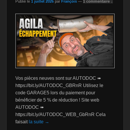
Publié le
1 juillet 2026
par
François
—
1 commentaire ↓
h
Li
st
Vos pièces neuves sont sur AUTODOC ➠
https://bit.ly/AUTODOC_GBRnR Utilisez le
code GARAGE5 lors du paiement pour
bénéficier de 5 % de réduction ! Site web
AUTODOC ➠
https://bit.ly/AUTODOC_WEB_GbRnR Cela
faisait
la suite →