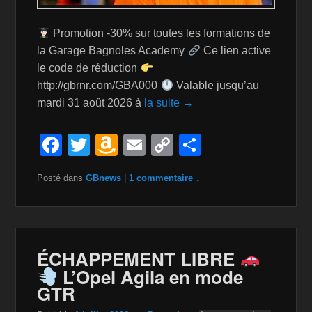
Promotion -30% sur toutes les formations de
la Garage Bagnoles Academy
Ce lien active
le code de réduction
http://gbrnr.com/GBA000
Valable jusqu’au
mardi 31 août 2026 à
la suite →
F
T
A
E
C
P
a
wi
m
m
o
ar
Posté dans
GBnews
|
1 commentaire ↓
c
tt
a
ail
p
ta
e
er
z
y
g
b
o
Li
er
o
n
n
ÉCHAPPEMENT LIBRE
L’Opel Agila en mode
o
W
k
GTR
k
is