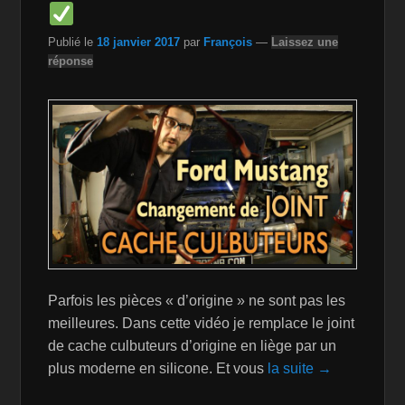
k
is
h
Publié le
18 janvier 2017
par
François
—
Laissez une
Li
réponse
st
Parfois les pièces « d’origine » ne sont pas les
meilleures. Dans cette vidéo je remplace le joint
de cache culbuteurs d’origine en liège par un
plus moderne en silicone. Et vous
la suite →