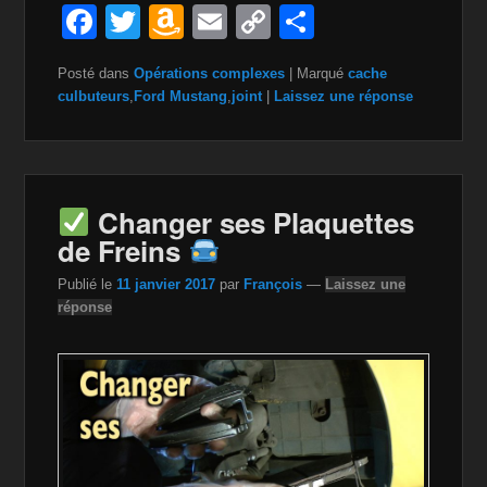
F
T
A
E
C
P
a
wi
m
m
o
ar
Posté dans
Opérations complexes
|
Marqué
cache
c
tt
a
ail
p
ta
culbuteurs
,
Ford Mustang
,
joint
|
Laissez une réponse
e
er
z
y
g
b
o
Li
er
o
n
n
Changer ses Plaquettes
o
W
k
de Freins
k
is
Publié le
11 janvier 2017
par
François
—
Laissez une
h
réponse
Li
st