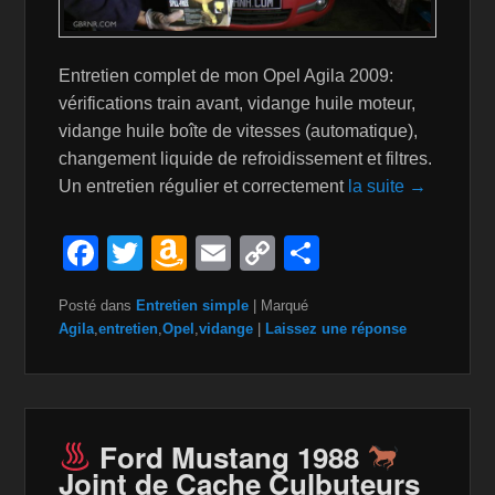
Entretien complet de mon Opel Agila 2009:
vérifications train avant, vidange huile moteur,
vidange huile boîte de vitesses (automatique),
changement liquide de refroidissement et filtres.
Un entretien régulier et correctement
la suite →
F
T
A
E
C
P
a
wi
m
m
o
ar
Posté dans
Entretien simple
|
Marqué
c
tt
a
ail
p
ta
Agila
,
entretien
,
Opel
,
vidange
|
Laissez une réponse
e
er
z
y
g
b
o
Li
er
o
n
n
Ford Mustang 1988
o
W
k
Joint de Cache Culbuteurs