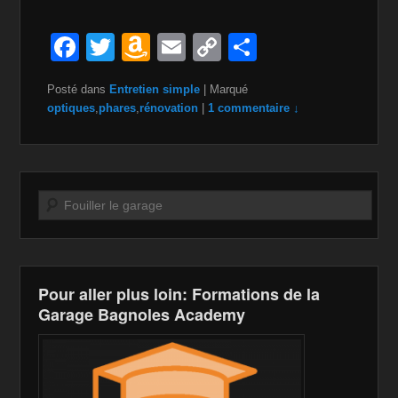
F
T
A
E
C
P
a
wi
m
m
o
ar
Posté dans
Entretien simple
|
Marqué
c
tt
a
ail
p
ta
optiques
,
phares
,
rénovation
|
1 commentaire ↓
e
er
z
y
g
b
o
Li
er
o
n
n
Recherche
o
W
k
k
is
h
Pour aller plus loin: Formations de la
Li
Garage Bagnoles Academy
st