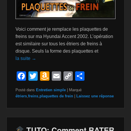
Voici comment je remplace les plaquettes de
freins sur ma Hyundai Accent 2002. L’opération
est similaire sur tous les étriers de freins à
disque. Seuls la forme des plaquettes et
la suite →
F
T
A
E
C
P
a
wi
m
m
o
ar
Posté dans
Entretien simple
|
Marqué
c
tt
a
ail
p
ta
étriers
,
freins
,
plaquettes de frein
|
Laissez une réponse
e
er
z
y
g
b
o
Li
er
o
n
n
TUTO: Comment RATER