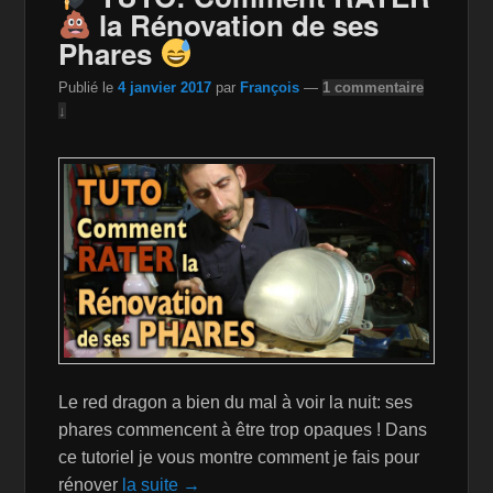
o
W
k
la Rénovation de ses
k
is
Phares
h
Publié le
4 janvier 2017
par
François
—
1 commentaire
Li
↓
st
Le red dragon a bien du mal à voir la nuit: ses
phares commencent à être trop opaques ! Dans
ce tutoriel je vous montre comment je fais pour
rénover
la suite →