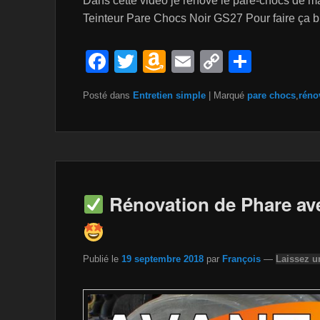
Dans cette vidéo je rénove le pare-chocs de 
Teinteur Pare Chocs Noir GS27 Pour faire ça 
F
T
A
E
C
P
a
wi
m
m
o
ar
Posté dans
Entretien simple
|
Marqué
pare chocs
,
réno
c
tt
a
ail
p
ta
e
er
z
y
g
b
o
Li
er
o
n
n
o
W
k
Rénovation de Phare a
k
is
h
Publié le
19 septembre 2018
par
François
—
Laissez u
Li
st