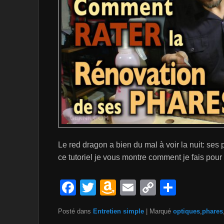
Le red dragon a bien du mal à voir la nuit: se
ce tutoriel je vous montre comment je fais pou
F
T
A
E
C
P
a
wi
m
m
o
ar
Posté dans
Entretien simple
|
Marqué
optiques
,
phares
c
tt
a
ail
p
ta