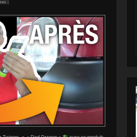
res ↓