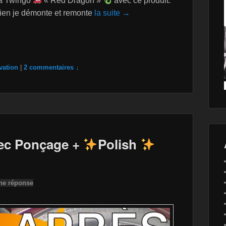
ma Twingo
« Red Dragon »
avec ce produit:
bien je démonte et remonte
la suite →
vation
|
2 commentaires ↓
vec Ponçage +
Polish
ne réponse