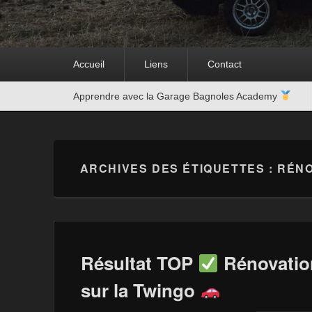
Premier
Accueil
Liens
Contact
menu
Second
Apprendre avec la Garage Bagnoles Academy
menu
ARCHIVES DES ÉTIQUETTES :
RÉNO
Résultat TOP
Rénovatio
sur la Twingo