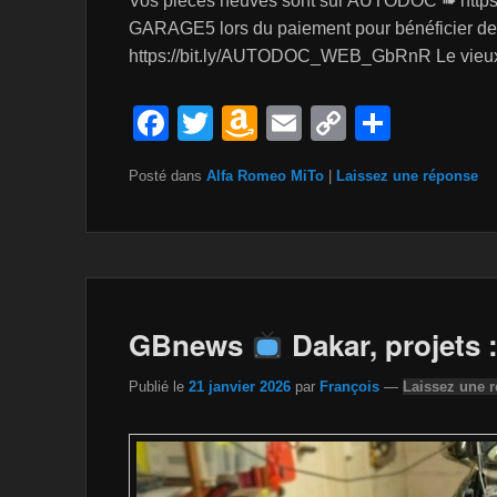
Vos pièces neuves sont sur AUTODOC ➠ https
GARAGE5 lors du paiement pour bénéficier d
https://bit.ly/AUTODOC_WEB_GbRnR Le vie
F
T
A
E
C
P
a
wi
m
m
o
ar
Posté dans
Alfa Romeo MiTo
|
Laissez une réponse
c
tt
a
ail
p
ta
e
er
z
y
g
b
o
Li
er
o
n
n
o
W
k
GBnews
Dakar, projets :
k
is
Publié le
21 janvier 2026
par
François
—
Laissez une 
h
Li
st