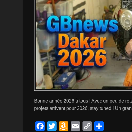
Bonne année 2026 à tous ! Avec un peu de reta
projets arrivent pour 2026, stay tuned ! Un gra
F
T
A
E
C
P