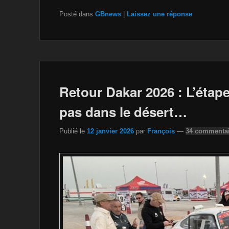
a
wi
m
m
o
ar
Posté dans
GBnews
|
Laissez une réponse
c
tt
a
ail
p
ta
e
er
z
y
g
b
o
Li
er
o
n
n
o
W
k
Retour Dakar 2026 : L’étape
k
is
pas dans le désert…
h
Publié le
12 janvier 2026
par
François
—
34 commentai
Li
st