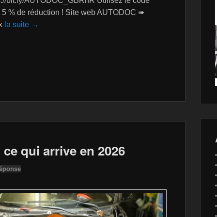
://bit.ly/AUTODOC_GBRnR Utilisez le code
e 5 % de réduction ! Site web AUTODOC ➠
ux
la suite →
 ce qui arrive en 2026
réponse