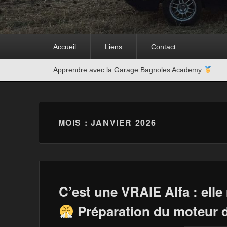
Premier
Accueil
Liens
Contact
menu
Second
Apprendre avec la Garage Bagnoles Academy
menu
MOIS :
JANVIER 2026
C’est une VRAIE Alfa : elle
Préparation du moteur 