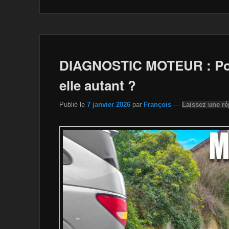
e
er
z
y
g
b
o
Li
er
o
n
n
o
W
k
DIAGNOSTIC MOTEUR : Pour
k
is
elle autant ?
h
Publié le
7 janvier 2026
par
François
—
Laissez une r
Li
st