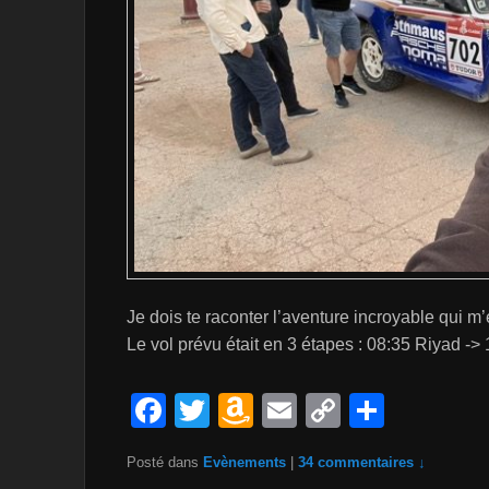
Je dois te raconter l’aventure incroyable qui m’e
Le vol prévu était en 3 étapes : 08:35 Riyad ->
F
T
A
E
C
P
a
wi
m
m
o
ar
Posté dans
Evènements
|
34 commentaires ↓
c
tt
a
ail
p
ta