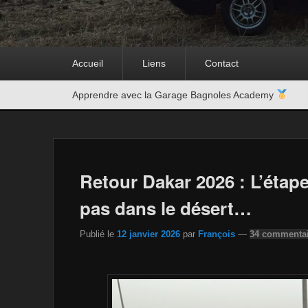
Premier
Accueil
Liens
Contact
menu
Second
Apprendre avec la Garage Bagnoles Academy
menu
Retour Dakar 2026 : L’étape
pas dans le désert…
Publié le
12 janvier 2026
par
François
—
34 commentai