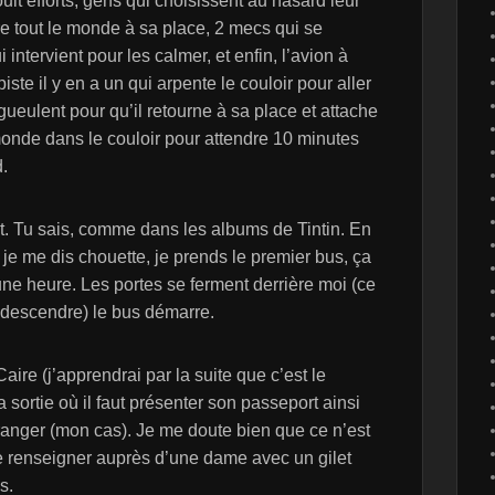
lt efforts, gens qui choisissent au hasard leur
re tout le monde à sa place, 2 mecs qui se
intervient pour les calmer, et enfin, l’avion à
piste il y en a un qui arpente le couloir pour aller
gueulent pour qu’il retourne à sa place et attache
 monde dans le couloir pour attendre 10 minutes
d.
t. Tu sais, comme dans les albums de Tintin. En
 je me dis chouette, je prends le premier bus, ça
’une heure. Les portes se ferment derrière moi (ce
à descendre) le bus démarre.
Caire (j’apprendrai par la suite que c’est le
la sortie où il faut présenter son passeport ainsi
tranger (mon cas). Je me doute bien que ce n’est
 me renseigner auprès d’une dame avec un gilet
s.