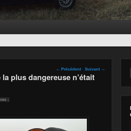
Navigation dans les
←
Précédent
Suivant
→
articles
 la plus dangereuse n’était
res ↓