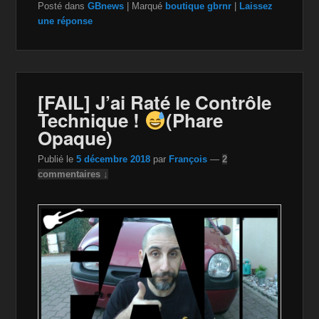
Posté dans
GBnews
|
Marqué
boutique gbrnr
|
Laissez
c
tt
a
ail
p
ta
une réponse
e
er
z
y
g
b
o
Li
er
o
n
n
[FAIL] J’ai Raté le Contrôle
o
W
k
Technique !
(Phare
k
is
Opaque)
h
Publié le
5 décembre 2018
par
François
—
2
Li
commentaires ↓
st