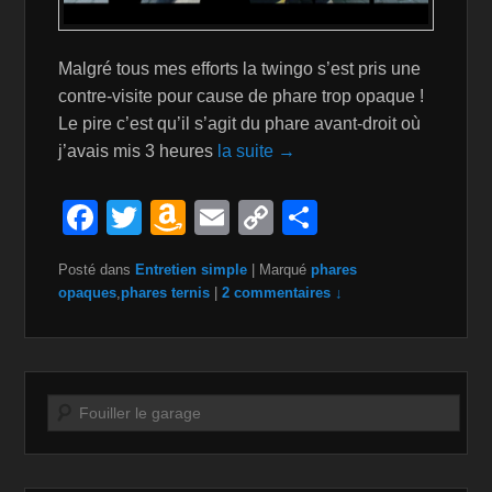
Malgré tous mes efforts la twingo s’est pris une
contre-visite pour cause de phare trop opaque !
Le pire c’est qu’il s’agit du phare avant-droit où
j’avais mis 3 heures
la suite →
F
T
A
E
C
P
a
wi
m
m
o
ar
Posté dans
Entretien simple
|
Marqué
phares
c
tt
a
ail
p
ta
opaques
,
phares ternis
|
2 commentaires ↓
e
er
z
y
g
b
o
Li
er
o
n
n
Recherche
o
W
k
k
is