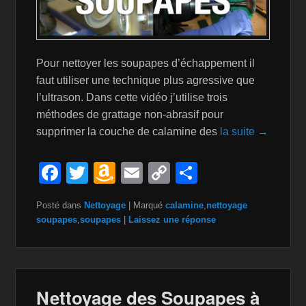
Pour nettoyer les soupapes d’échappement il
faut utiliser une technique plus agressive que
l’ultrason. Dans cette vidéo j’utilise trois
méthodes de grattage non-abrasif pour
supprimer la couche de calamine des
la suite →
F
T
A
E
C
P
a
wi
m
m
o
ar
Posté dans
Nettoyage
|
Marqué
calamine
,
nettoyage
c
tt
a
ail
p
ta
soupapes
,
soupapes
|
Laissez une réponse
e
er
z
y
g
b
o
Li
er
o
n
n
Nettoyage des Soupapes à
o
W
k