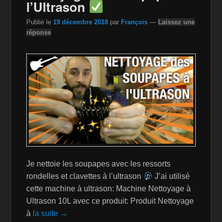
l’Ultrason
k
is
Publié le
19 décembre 2018
par
François
—
Laissez une
h
réponse
Li
st
Je nettoie les soupapes avec les ressorts
rondelles et clavettes à l’ultrason
J’ai utilisé
cette machine à ultrason: Machine Nettoyage à
Ultrason 10L avec ce produit: Produit Nettoyage
à
la suite →