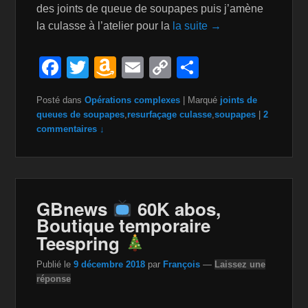
des joints de queue de soupapes puis j’amène
la culasse à l’atelier pour la
la suite →
F
T
A
E
C
P
a
wi
m
m
o
ar
Posté dans
Opérations complexes
|
Marqué
joints de
c
tt
a
ail
p
ta
queues de soupapes
,
resurfaçage culasse
,
soupapes
|
2
e
er
z
y
g
commentaires ↓
b
o
Li
er
o
n
n
o
W
k
GBnews
60K abos,
k
is
Boutique temporaire
Teespring
h
Li
Publié le
9 décembre 2018
par
François
—
Laissez une
réponse
st