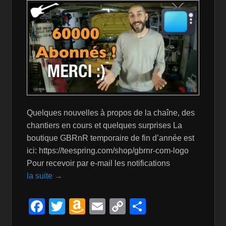
Quelques nouvelles à propos de la chaîne, des
chantiers en cours et quelques surprises La
boutique GBRnR temporaire de fin d’année est
ici: https://teespring.com/shop/gbrnr-com-logo
Pour recevoir par e-mail les notifications
la suite →
F
T
A
E
C
P
a
wi
m
m
o
ar