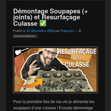
o
n
n
Démontage Soupapes (+
o
W
k
joints) et Resurfaçage
k
is
Culasse
h
Publié le
12 décembre 2018
par
François
—
2
Li
commentaires ↓
st
Pour la première fois de ma vie je démonte les
soupapes d’une culasse ! Ensuite démontage