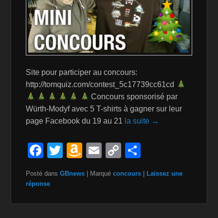
Site pour participer au concours:
http://tomquiz.com/contest_5c17739cc61cd
Concours sponsorisé par
Würth-Modyf avec 5 T-shirts à gagner sur leur
page Facebook du 19 au 21
la suite →
F
T
A
E
C
P
a
wi
m
m
o
ar
Posté dans
GBnews
|
Marqué
concours
|
Laissez une
c
tt
a
ail
p
ta
réponse
e
er
z
y
g
b
o
Li
er