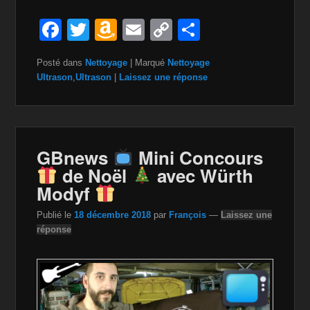
F
T
A
E
C
P
a
wi
m
m
o
ar
Posté dans
Nettoyage
|
Marqué
Nettoyage
c
tt
a
ail
p
ta
Ultrason
,
Ultrason
|
Laissez une réponse
e
er
z
y
g
b
o
Li
er
o
n
n
GBnews
Mini Concours
o
W
k
de Noël
avec Würth
k
is
Modyf
h
Publié le
18 décembre 2018
par
François
—
Laissez une
Li
réponse
st