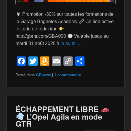
Promotion -30% sur toutes les formations de
la Garage Bagnoles Academy
Ce lien active
le code de réduction
http://gbrnr.com/GBA000
Valable jusqu’au
mardi 31 août 2026 à
la suite →
F
T
A
E
C
P
a
wi
m
m
o
ar
Posté dans
GBnews
|
1 commentaire ↓
c
tt
a
ail
p
ta
e
er
z
y
g
b
o
Li
er
o
n
n
ÉCHAPPEMENT LIBRE
L’Opel Agila en mode
o
W
k
GTR
k
is