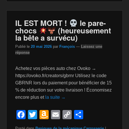
e
er
z
y
g
b
o
Li
er
o
n
n
IL EST MORT !
le pare-
chocs
(heureusement
o
W
k
la bête a survécu)
k
is
Publié le
20 mai 2026
par
François
—
Laissez une
h
réponse
Li
st
Achetez vos pièces auto chez Ovoko →
https://ovoko.fr/creators/gbrnr Utilisez le code
GBRNR lors du paiement pour bénéficier de 15
% de réduction sur votre livraison ! Économisez
encore plus et
la suite →
F
T
A
E
C
P
a
wi
m
m
o
ar
Posté dans
Basiques de la mécanique
,
Carrosserie
|