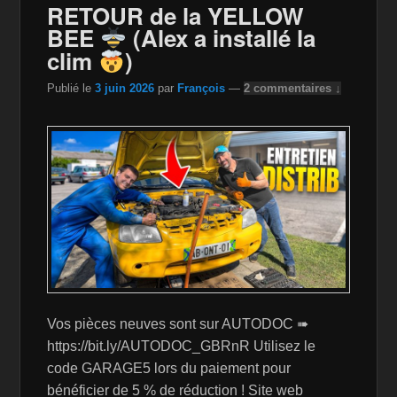
o
n
n
RETOUR de la YELLOW
BEE
(Alex a installé la
o
W
k
clim
)
k
is
Publié le
3 juin 2026
par
François
—
2 commentaires ↓
h
Li
st
Vos pièces neuves sont sur AUTODOC ➠
https://bit.ly/AUTODOC_GBRnR Utilisez le
code GARAGE5 lors du paiement pour
bénéficier de 5 % de réduction ! Site web