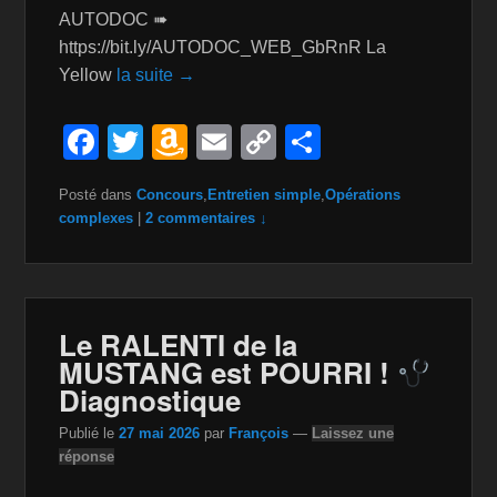
AUTODOC ➠
https://bit.ly/AUTODOC_WEB_GbRnR La
Yellow
la suite →
F
T
A
E
C
P
a
wi
m
m
o
ar
Posté dans
Concours
,
Entretien simple
,
Opérations
c
tt
a
ail
p
ta
complexes
|
2 commentaires ↓
e
er
z
y
g
b
o
Li
er
o
n
n
Le RALENTI de la
o
W
k
MUSTANG est POURRI !
k
is
Diagnostique
h
Publié le
27 mai 2026
par
François
—
Laissez une
Li
réponse
st