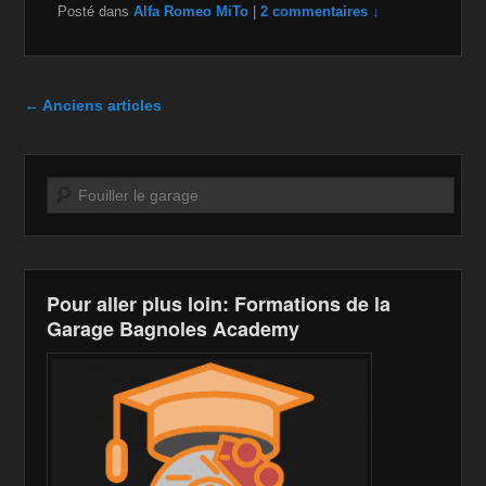
Posté dans
Alfa Romeo MiTo
|
2 commentaires ↓
c
tt
a
ail
p
ta
e
er
z
y
g
b
o
Li
er
Navigation dans les articles
←
Anciens articles
o
n
n
o
W
k
Recherche
k
is
h
Li
st
Pour aller plus loin: Formations de la
Garage Bagnoles Academy