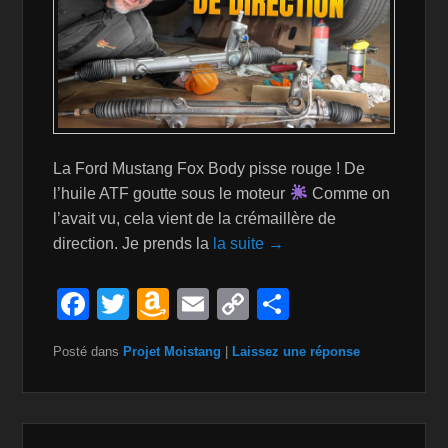
La Ford Mustang Fox Body pisse rouge ! De
l’huile ATF goutte sous le moteur
Comme on
l’avait vu, cela vient de la crémaillère de
direction. Je prends la
la suite →
F
T
A
E
C
P
a
wi
m
m
o
ar
Posté dans
Projet Moistang
|
Laissez une réponse
c
tt
a
ail
p
ta
e
er
z
y
g
b
o
Li
er