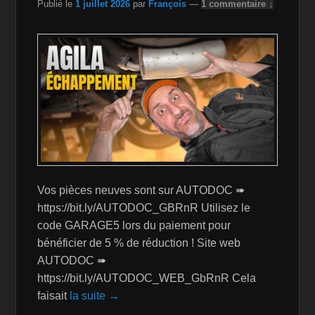
Publié le
1 juillet 2026
par
François
—
1 commentaire ↓
h
Li
st
Vos pièces neuves sont sur AUTODOC ➠
https://bit.ly/AUTODOC_GBRnR Utilisez le
code GARAGE5 lors du paiement pour
bénéficier de 5 % de réduction ! Site web
AUTODOC ➠
https://bit.ly/AUTODOC_WEB_GbRnR Cela
faisait
la suite →