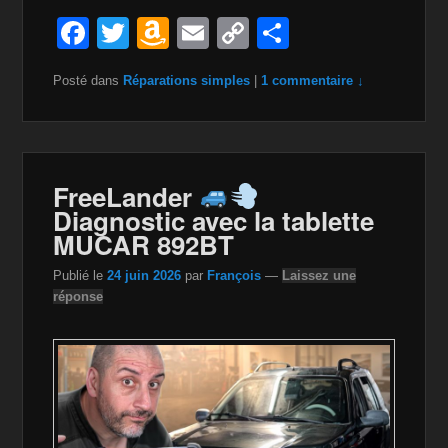
F
T
A
E
C
P
a
wi
m
m
o
ar
Posté dans
Réparations simples
|
1 commentaire ↓
c
tt
a
ail
p
ta
e
er
z
y
g
b
o
Li
er
o
n
n
FreeLander
Diagnostic avec la tablette
o
W
k
MUCAR 892BT
k
is
Publié le
24 juin 2026
par
François
—
Laissez une
h
réponse
Li
st