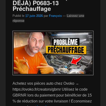
DÉJÀ) P0683-13
o
W
k
Préchauffage
k
is
Publié le
17 juin 2026
par
François
—
Laissez une
h
réponse
Li
st
Achetez vos pièces auto chez Ovoko →
https://ovoko.fr/creators/gbrnr Utilisez le code
GBRNR lors du paiement pour bénéficier de 15
% de réduction sur votre livraison ! Économisez