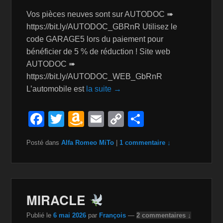
Vos pièces neuves sont sur AUTODOC ➠
https://bit.ly/AUTODOC_GBRnR Utilisez le
code GARAGE5 lors du paiement pour
bénéficier de 5 % de réduction ! Site web
AUTODOC ➠
https://bit.ly/AUTODOC_WEB_GbRnR
L’automobile est
la suite →
F
T
A
E
C
P
a
wi
m
m
o
ar
Posté dans
Alfa Romeo MiTo
|
1 commentaire ↓
c
tt
a
ail
p
ta
e
er
z
y
g
b
o
Li
er
o
n
n
MIRACLE
o
W
k
Publié le
6 mai 2026
par
François
—
2 commentaires ↓