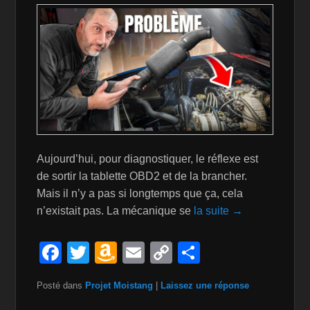
Aujourd’hui, pour diagnostiquer, le réflexe est
de sortir la tablette OBD2 et de la brancher.
Mais il n’y a pas si longtemps que ça, cela
n’existait pas. La mécanique se
la suite →
F
T
A
E
C
P
a
wi
m
m
o
ar
Posté dans
Projet Moistang
|
Laissez une réponse
c
tt
a
ail
p
ta