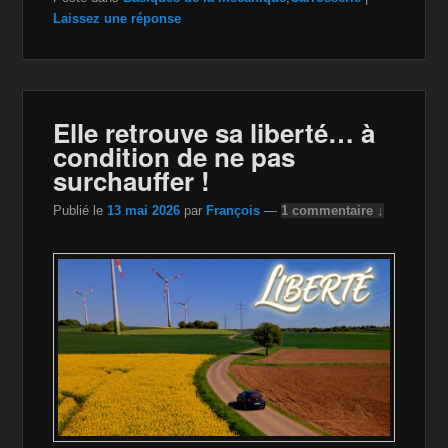
c
tt
a
ail
p
ta
Laissez une réponse
e
er
z
y
g
b
o
Li
er
o
n
n
Elle retrouve sa liberté… à
o
W
k
condition de ne pas
k
is
surchauffer !
h
Publié le
13 mai 2026
par
François
—
1 commentaire ↓
Li
st