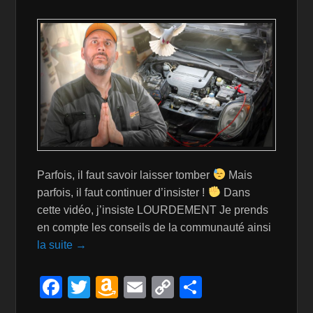
k
is
h
Li
st
Parfois, il faut savoir laisser tomber
Mais
parfois, il faut continuer d’insister !
Dans
cette vidéo, j’insiste LOURDEMENT Je prends
en compte les conseils de la communauté ainsi
la suite →
F
T
A
E
C
P
a
wi
m
m
o
ar