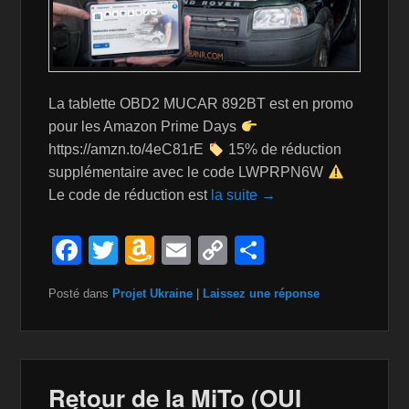
La tablette OBD2 MUCAR 892BT est en promo
pour les Amazon Prime Days
https://amzn.to/4eC81rE
15% de réduction
supplémentaire avec le code LWPRPN6W
Le code de réduction est
la suite →
F
T
A
E
C
P
a
wi
m
m
o
ar
Posté dans
Projet Ukraine
|
Laissez une réponse
c
tt
a
ail
p
ta
e
er
z
y
g
b
o
Li
er
o
n
n
Retour de la MiTo (OUI