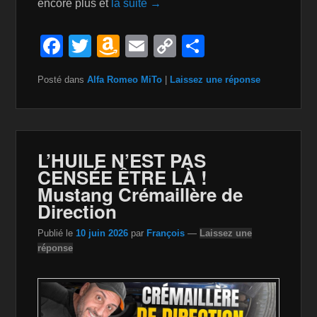
encore plus et
la suite →
F
T
A
E
C
P
a
wi
m
m
o
ar
Posté dans
Alfa Romeo MiTo
|
Laissez une réponse
c
tt
a
ail
p
ta
e
er
z
y
g
b
o
Li
er
o
n
n
L’HUILE N’EST PAS
CENSÉE ÊTRE LÀ !
o
W
k
Mustang Crémaillère de
k
is
Direction
h
Publié le
10 juin 2026
par
François
—
Laissez une
Li
réponse
st