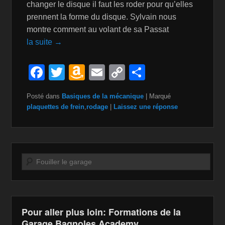
changer le disque il faut les roder pour qu’elles
prennent la forme du disque. Sylvain nous
montre comment au volant de sa Passat
la suite →
F
T
A
E
C
P
a
wi
m
m
o
ar
Posté dans
Basiques de la mécanique
|
Marqué
c
tt
a
ail
p
ta
plaquettes de frein
,
rodage
|
Laissez une réponse
e
er
z
y
g
b
o
Li
er
o
n
n
Recherche
o
W
k
k
is
h
Pour aller plus loin: Formations de la
Li
Garage Bagnoles Academy