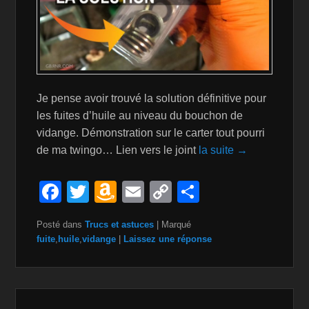
Je pense avoir trouvé la solution définitive pour
les fuites d’huile au niveau du bouchon de
vidange. Démonstration sur le carter tout pourri
de ma twingo… Lien vers le joint
la suite →
F
T
A
E
C
P
a
wi
m
m
o
ar
Posté dans
Trucs et astuces
|
Marqué
c
tt
a
ail
p
ta
fuite
,
huile
,
vidange
|
Laissez une réponse
e
er
z
y
g
b
o
Li
er
o
n
n