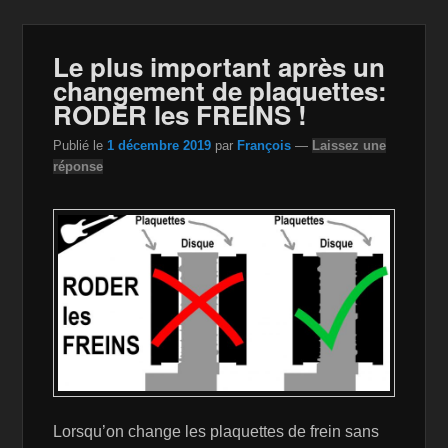
b
o
Li
er
o
n
n
Le plus important après un
o
W
k
changement de plaquettes:
k
is
RODER les FREINS !
h
Publié le
1 décembre 2019
par
François
—
Laissez une
Li
réponse
st
Lorsqu’on change les plaquettes de frein sans