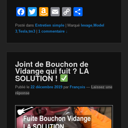
F
T
A
E
C
P
a
wi
m
m
o
ar
Posté dans
Entretien simple
|
Marqué
levage
,
Model
c
tt
a
ail
p
ta
3
,
Tesla
,
tm3
|
1 commentaire ↓
e
er
z
y
g
b
o
Li
er
o
n
n
Joint de Bouchon de
o
W
k
Vidange qui fuit ? LA
k
is
SOLUTION !
h
Publié le
22 décembre 2019
par
François
—
Laissez une
Li
réponse
st