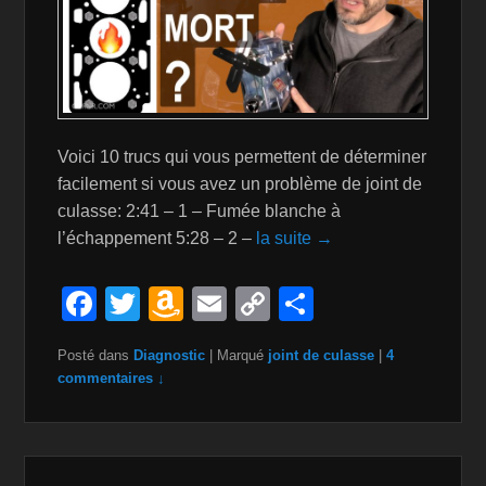
Voici 10 trucs qui vous permettent de déterminer
facilement si vous avez un problème de joint de
culasse: 2:41 – 1 – Fumée blanche à
l’échappement 5:28 – 2 –
la suite →
F
T
A
E
C
P
a
wi
m
m
o
ar
Posté dans
Diagnostic
|
Marqué
joint de culasse
|
4
c
tt
a
ail
p
ta
commentaires ↓
e
er
z
y
g
b
o
Li
er
o
n
n