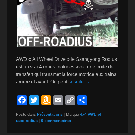
AWD « All Wheel Drive » le Ssangyong Rodius
est un vrai 4 roues motrices avec une boite de
transfert qui transmet la force motrice aux trains
arrière et avant. On peut
la suite →
F
T
A
E
C
P
a
wi
m
m
o
ar
Posté dans
Présentations
|
Marqué
4x4
,
AWD
,
off-
c
tt
a
ail
p
ta
raod
,
rodius
|
6 commentaires ↓
e
er
z
y
g