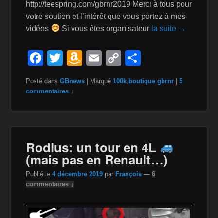
http://teespring.com/gbrnr2019 Merci à tous pour
votre soutien et l’intérêt que vous portez à mes
vidéos
Si vous êtes organisateur
la suite →
F
T
A
E
C
P
a
wi
m
m
o
ar
Posté dans
GBnews
|
Marqué
100k
,
boutique gbrnr
|
5
c
tt
a
ail
p
ta
commentaires ↓
e
er
z
y
g
b
o
Li
er
o
n
n
Rodius: un tour en 4L
o
W
k
(mais pas en Renault…)
k
is
Publié le
4 décembre 2019
par
François
—
6
h
commentaires ↓
Li
st