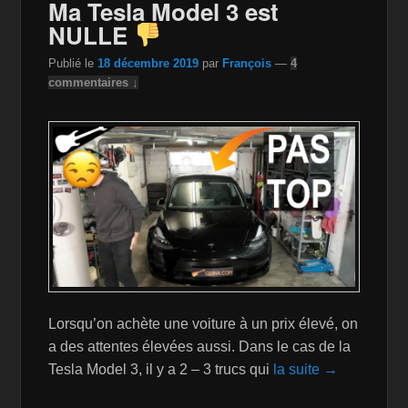
Ma Tesla Model 3 est
o
W
k
NULLE
k
is
Publié le
18 décembre 2019
par
François
—
4
h
commentaires ↓
Li
st
Lorsqu’on achète une voiture à un prix élevé, on
a des attentes élevées aussi. Dans le cas de la
Tesla Model 3, il y a 2 – 3 trucs qui
la suite →