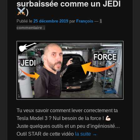
k
is
surbaissée comme un JEDI
)
h
Li
Publié le
25 décembre 2019
par
François
—
1
commentaire ↓
st
Tu veux savoir comment lever correctement ta
Tesla Model 3 ? Nul besoin de la force !
Juste quelques outils et un peu d’ingéniosité…
Outil STAR de cette vidéo
la suite →