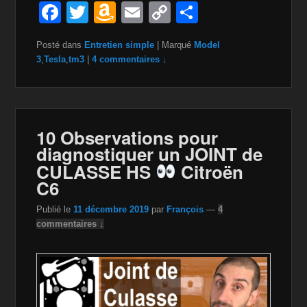
F
T
A
E
C
P
a
wi
m
m
o
ar
Posté dans
Entretien simple
|
Marqué
Model
c
tt
a
ail
p
ta
3
,
Tesla
,
tm3
|
4 commentaires ↓
e
er
z
y
g
b
o
Li
er
o
n
n
10 Observations pour
o
W
k
diagnostiquer un JOINT de
k
is
CULASSE HS
Citroën
C6
h
Li
Publié le
11 décembre 2019
par
François
—
4
commentaires ↓
st