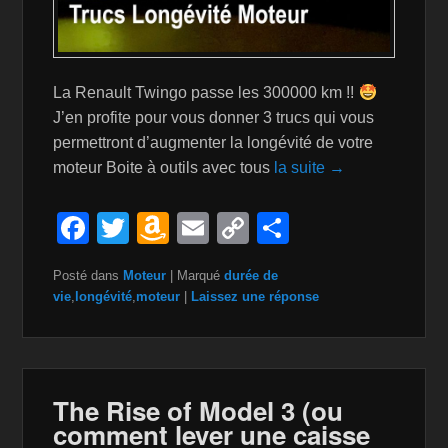
La Renault Twingo passe les 300000 km !!
J’en profite pour vous donner 3 trucs qui vous
permettront d’augmenter la longévité de votre
moteur Boite à outils avec tous
la suite →
F
T
A
E
C
P
a
wi
m
m
o
ar
Posté dans
Moteur
|
Marqué
durée de
c
tt
a
ail
p
ta
vie
,
longévité
,
moteur
|
Laissez une réponse
e
er
z
y
g
b
o
Li
er
o
n
n
The Rise of Model 3 (ou
o
W
k
comment lever une caisse