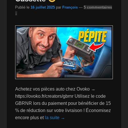
k
is
Publié le
16 juillet 2025
par
François
—
5 commentaires
h
↓
Li
st
Achetez vos pièces auto chez Ovoko →
https://ovoko.fr/creators/gbrnr Utilisez le code
GBRNR lors du paiement pour bénéficier de 15
% de réduction sur votre livraison ! Économisez
encore plus et
la suite →