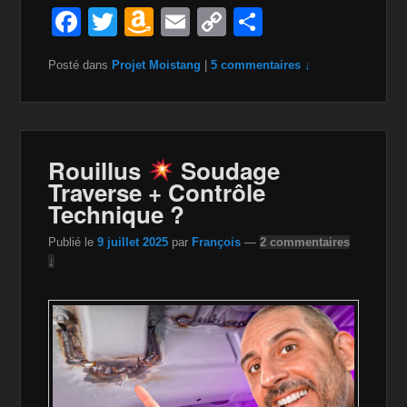
F
T
A
E
C
P
a
wi
m
m
o
ar
Posté dans
Projet Moistang
|
5 commentaires ↓
c
tt
a
ail
p
ta
e
er
z
y
g
b
o
Li
er
o
n
n
Rouillus
Soudage
Traverse + Contrôle
o
W
k
Technique ?
k
is
Publié le
9 juillet 2025
par
François
—
2 commentaires
h
↓
Li
st