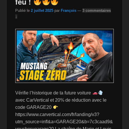
feu !
k
is
Publié le
2 juillet 2025
par
François
—
3 commentaires
h
↓
Li
st
Vérifie l’historique de ta future voiture
avec CarVertical et 20% de réduction avec le
code GARAGE20
https://www.carvertical.com/fr/landing/v3?
utm_source=infl&a=GARAGE20&b=7c3caad9&
voucher=garage20 La chaîne de Mario et Louis,