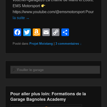
EMS Motorsport
https://www.youtube.com/@emsmotorsport Pour
la suite →
F
T
A
E
C
P
a
wi
m
m
o
ar
Posté dans
Projet Moistang
|
3 commentaires ↓
c
tt
a
ail
p
ta
e
er
z
y
g
b
o
Li
er
o
n
n
Recherche
o
W
k
k
is
h
Pour aller plus loin: Formations de la
Garage Bagnoles Academy
Li