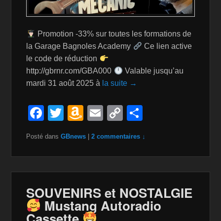
Promotion -33% sur toutes les formations de
la Garage Bagnoles Academy
Ce lien active
le code de réduction
http://gbrnr.com/GBA000
Valable jusqu’au
mardi 31 août 2025 à
la suite →
F
T
A
E
C
P
a
wi
m
m
o
ar
Posté dans
GBnews
|
2 commentaires ↓
c
tt
a
ail
p
ta
e
er
z
y
g
b
o
Li
er
o
n
n
SOUVENIRS et NOSTALGIE
Mustang Autoradio
o
W
k
Cassette