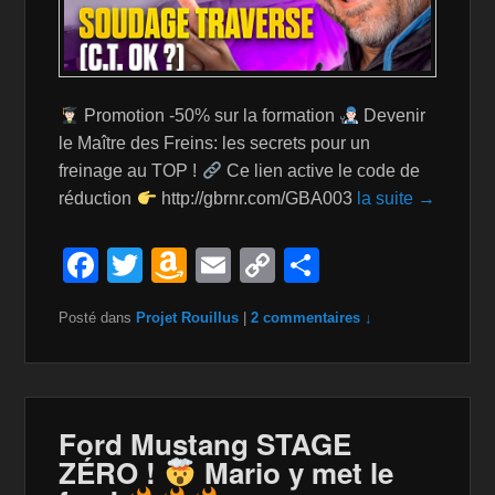
Promotion -50% sur la formation
Devenir
le Maître des Freins: les secrets pour un
freinage au TOP !
Ce lien active le code de
réduction
http://gbrnr.com/GBA003
la suite →
F
T
A
E
C
P
a
wi
m
m
o
ar
Posté dans
Projet Rouillus
|
2 commentaires ↓
c
tt
a
ail
p
ta
e
er
z
y
g
b
o
Li
er
o
n
n
Ford Mustang STAGE
ZÉRO !
Mario y met le
o
W
k