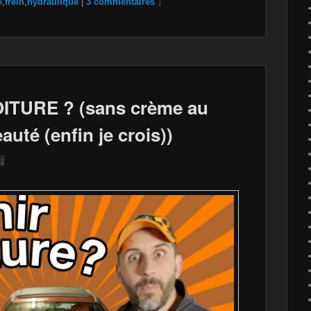
e
,
frein
,
hydraulique
|
3 commentaires ↓
TURE ? (sans crème au
uté (enfin je crois))
 ↓