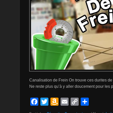
Canalisation de Frein On trouve ces durites de f
Ne reste plus qu’à y aller doucement pour les
F
T
A
E
C
P
a
wi
m
m
o
ar