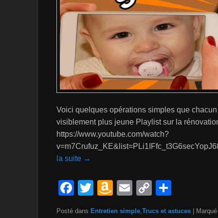
Voici quelques opérations simples que chacun pe
visiblement plus jeune Playlist sur la rénovati
https://www.youtube.com/watch?
v=m7Crufuz_KE&list=PLi1IFfc_t3G6secYopJ68
la suite →
F
T
A
E
C
P
a
wi
m
m
o
ar
Posté dans
Entretien simple
,
Trucs et astuces
|
Marqué