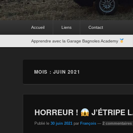
Premier
Accueil
Liens
Contact
menu
Second
Apprendre avec la Garage Bagnoles Academy
menu
MOIS :
JUIN 2021
HORREUR !
J’ÉTRIPE L
Publié le
30 juin 2021
par
François
—
2 commentaires