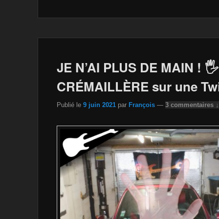
c
tt
a
ail
p
ta
e
er
z
y
g
b
o
Li
er
o
n
n
o
W
k
JE N’AI PLUS DE MAIN ! 
k
is
CRÉMAILLÈRE sur une Tw
h
Publié le
9 juin 2021
par
François
—
3 commentaires ↓
Li
st