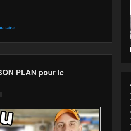
entaires ↓
e BON PLAN pour le
 ↓