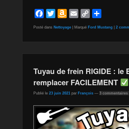
F
T
A
E
C
P
a
wi
m
m
o
ar
Posté dans
Nettoyage
|
Marqué
Ford Mustang
|
2 comm
c
tt
a
ail
p
ta
e
er
z
y
g
b
o
Li
er
o
n
n
o
W
k
Tuyau de frein RIGIDE : l
k
is
remplacer FACILEMENT
h
Publié le
23 juin 2021
par
François
—
3 commentaires
Li
st