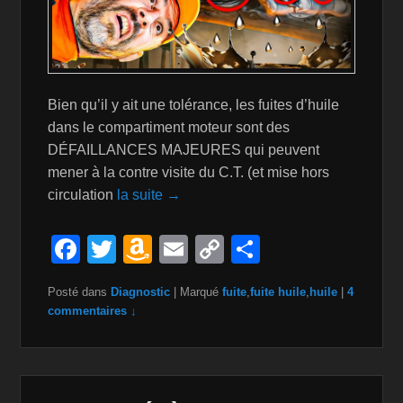
Bien qu’il y ait une tolérance, les fuites d’huile
dans le compartiment moteur sont des
DÉFAILLANCES MAJEURES qui peuvent
mener à la contre visite du C.T. (et mise hors
circulation
la suite →
F
T
A
E
C
P
a
wi
m
m
o
ar
Posté dans
Diagnostic
|
Marqué
fuite
,
fuite huile
,
huile
|
4
c
tt
a
ail
p
ta
commentaires ↓
e
er
z
y
g
b
o
Li
er
o
n
n