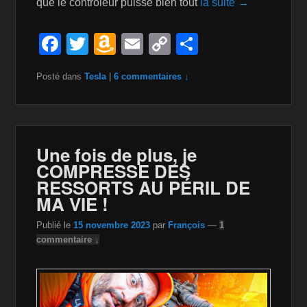
que le contrôleur puisse bien tout
la suite →
F
T
A
E
C
P
a
wi
m
m
o
ar
Posté dans
Tesla
|
6 commentaires ↓
c
tt
a
ail
p
ta
e
er
z
y
g
b
o
Li
er
o
n
n
Une fois de plus, je
COMPRESSE DES
o
W
k
RESSORTS AU PÉRIL DE
k
is
MA VIE !
h
Publié le
15 novembre 2023
par
François
—
1
Li
commentaire ↓
st