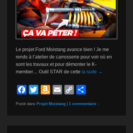
Le projet Ford Moistang avance bien ! Je me
rends à l’atelier de carrosserie pour voir où en
sont les travaux et pour démonter le K-
member… Outil STAR de cette
la suite →
F
T
A
E
C
P
a
wi
m
m
o
ar
Posté dans
Projet Moistang
|
1 commentaire ↓
c
tt
a
ail
p
ta
e
er
z
y
g
b
o
Li
er