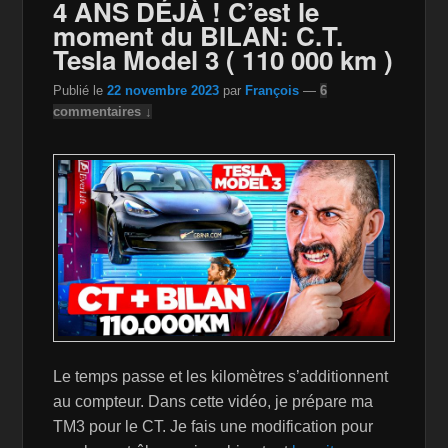
4 ANS DÉJÀ ! C’est le
o
W
k
moment du BILAN: C.T.
k
is
Tesla Model 3 ( 110 000 km )
h
Publié le
22 novembre 2023
par
François
—
6
Li
commentaires ↓
st
Le temps passe et les kilomètres s’additionnent
au compteur. Dans cette vidéo, je prépare ma
TM3 pour le CT. Je fais une modification pour