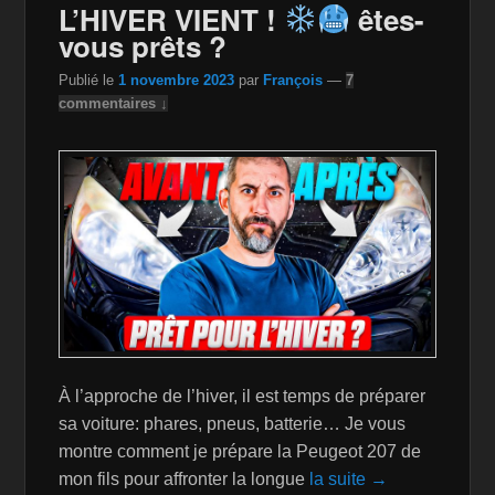
o
n
n
L’HIVER VIENT !
êtes-
vous prêts ?
o
W
k
k
is
Publié le
1 novembre 2023
par
François
—
7
commentaires ↓
h
Li
st
À l’approche de l’hiver, il est temps de préparer
sa voiture: phares, pneus, batterie… Je vous
montre comment je prépare la Peugeot 207 de
mon fils pour affronter la longue
la suite →