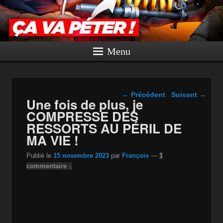
Menu
Navigation dans les
←
Précédent
Suivant
→
Une fois de plus, je
articles
COMPRESSE DES
RESSORTS AU PÉRIL DE
MA VIE !
Publié le
15 novembre 2023
par
François
—
1
commentaire ↓