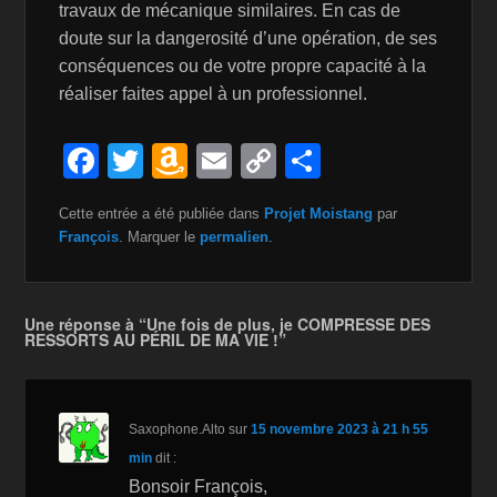
travaux de mécanique similaires. En cas de
doute sur la dangerosité d’une opération, de ses
conséquences ou de votre propre capacité à la
réaliser faites appel à un professionnel.
F
T
A
E
C
P
a
wi
m
m
o
ar
Cette entrée a été publiée dans
Projet Moistang
par
c
tt
a
ail
p
ta
François
. Marquer le
permalien
.
e
er
z
y
g
b
o
Li
er
Une réponse à “Une fois de plus, je COMPRESSE DES
o
n
n
RESSORTS AU PÉRIL DE MA VIE !”
o
W
k
k
is
Saxophone.Alto
sur
15 novembre 2023 à 21 h 55
h
min
dit :
Li
Bonsoir François,