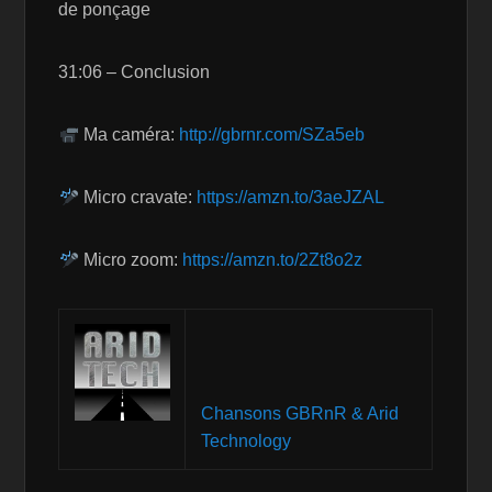
de ponçage
31:06 – Conclusion
Ma caméra:
http://gbrnr.com/SZa5eb
Micro cravate:
https://amzn.to/3aeJZAL
Micro zoom:
https://amzn.to/2Zt8o2z
Chansons GBRnR & Arid
Technology