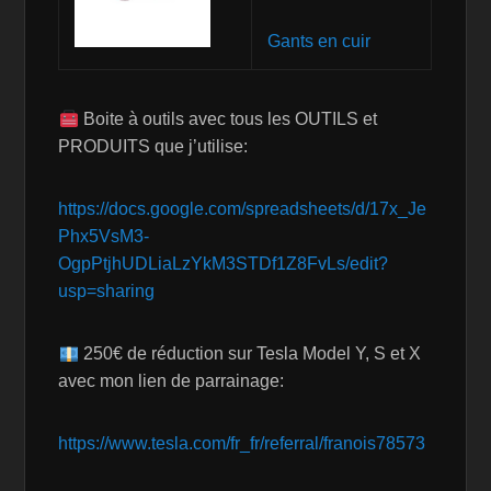
Gants en cuir
Boite à outils avec tous les OUTILS et
PRODUITS que j’utilise:
https://docs.google.com/spreadsheets/d/17x_Je
Phx5VsM3-
OgpPtjhUDLiaLzYkM3STDf1Z8FvLs/edit?
usp=sharing
250€ de réduction sur Tesla Model Y, S et X
avec mon lien de parrainage:
https://www.tesla.com/fr_fr/referral/franois78573