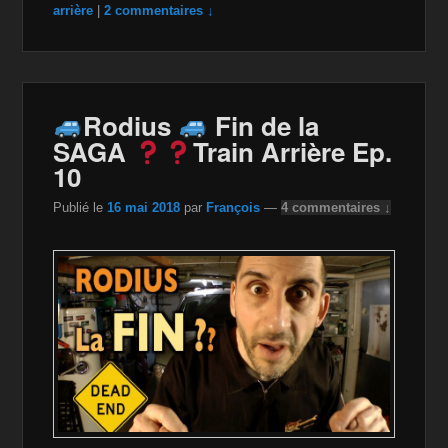
c
tt
a
ail
p
ta
arrière
|
2 commentaires ↓
e
er
z
y
g
b
o
Li
er
o
n
n
Rodius
Fin de la
o
W
k
SAGA
Train Arrière Ep.
k
is
10
h
Publié le
16 mai 2018
par
François
—
4 commentaires ↓
Li
st