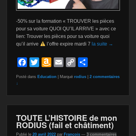
-50% sur la formation « TROUVER les pièces
pour sa voiture QUOI QU’IL ARRIVE » avec ce
lien: Trouver les pièces pour sa voiture quoi
qu’il arrive
l’offre expire mardi 7
la suite →
F
T
A
E
C
P
a
wi
m
m
o
ar
Posté dans
Education
|
Marqué
rodius
|
2 commentaires
c
tt
a
ail
p
ta
↓
e
er
z
y
g
b
o
Li
er
o
n
n
TOUTE L’HISTOIRE de mon
o
W
k
RODIUS (fail et châtiment)
k
is
Publié le
20 avril 2022
par
François
—
3 commentaires