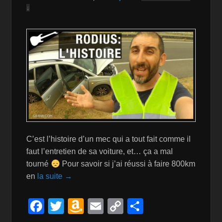
h
↓
Li
st
C’est l’histoire d’un mec qui a tout fait comme il
faut l’entretien de sa voiture, et… ça a mal
tourné
Pour savoir si j’ai réussi à faire 800km
en
la suite →
F
T
A
E
C
P