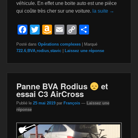
véhicule. En effet une boite auto est une pièce
qui coûte très cher sur une voiture.
la suite →
F
T
A
E
C
P
a
wi
m
m
o
ar
Posté dans
Opérations complexes
|
Marqué
c
tt
a
ail
p
ta
722.6
,
BVA
,
rodius
,
stavic
|
Laissez une réponse
e
er
z
y
g
b
o
Li
er
o
n
n
Panne BVA Rodius
et
o
W
k
essai C3 AirCross
k
is
Publié le
25 mai 2019
par
François
—
Laissez une
h
réponse
Li
st