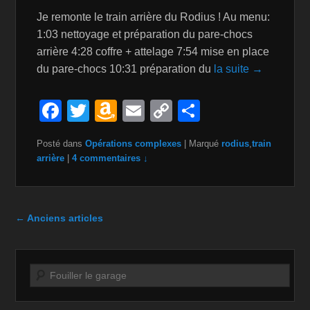
Je remonte le train arrière du Rodius ! Au menu:
1:03 nettoyage et préparation du pare-chocs
arrière 4:28 coffre + attelage 7:54 mise en place
du pare-chocs 10:31 préparation du
la suite →
F
T
A
E
C
P
a
wi
m
m
o
ar
Posté dans
Opérations complexes
|
Marqué
rodius
,
train
c
tt
a
ail
p
ta
arrière
|
4 commentaires ↓
e
er
z
y
g
b
o
Li
er
Navigation dans les articles
o
n
n
←
Anciens articles
o
W
k
k
is
Recherche
h