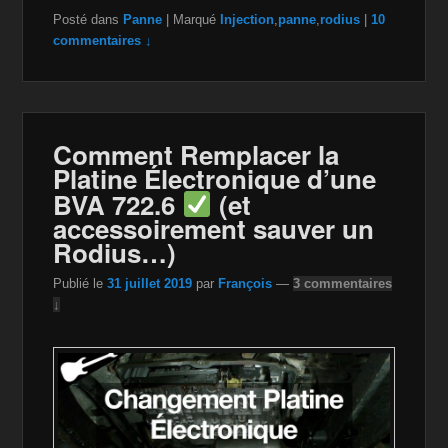
a
wi
m
m
o
ar
Posté dans
Panne
|
Marqué
Injection
,
panne
,
rodius
|
10
c
tt
a
ail
p
ta
commentaires ↓
e
er
z
y
g
b
o
Li
er
o
n
n
Comment Remplacer la
o
W
k
Platine Électronique d’une
k
is
BVA 722.6
(et
accessoirement sauver un
h
Rodius…)
Li
st
Publié le
31 juillet 2019
par
François
—
3 commentaires
↓