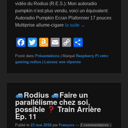
vidéo du Rodius (R.E.S.): Mon autoradio
pumpkin n’est plus vendu, voici un équivalent:
Autoradio Pumpkin Ecran Plafonnier 17 pouces
Multiprise allume-cigare
la suite →
F
T
A
E
C
P
a
wi
m
m
o
ar
Posté dans
Présentations
|
Marqué
Raspberry Pi
,
retro
c
tt
a
ail
p
ta
gaming
,
rodius
|
Laissez une réponse
e
er
z
y
g
b
o
Li
er
o
n
n
Rodius
Faire un
o
W
k
parallélisme chez soi,
k
is
possible
Train Arrière
h
Ep. 11
Li
Publié le
23 mai 2018
par
François
—
2 commentaires ↓