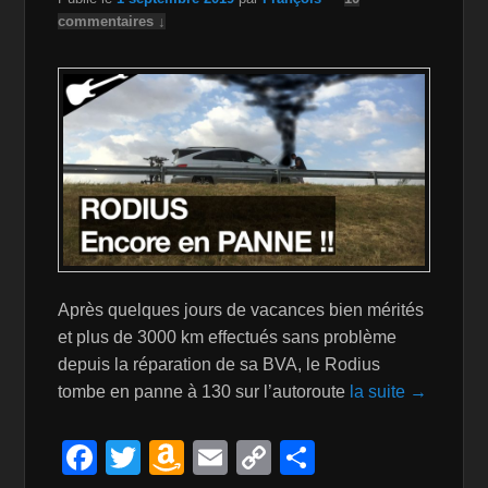
Li
commentaires ↓
st
Après quelques jours de vacances bien mérités
et plus de 3000 km effectués sans problème
depuis la réparation de sa BVA, le Rodius
tombe en panne à 130 sur l’autoroute
la suite →
F
T
A
E
C
P