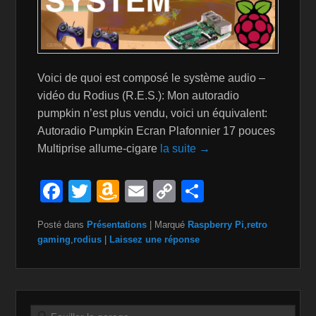
Voici de quoi est composé le système audio –
vidéo du Rodius (R.E.S.): Mon autoradio
pumpkin n’est plus vendu, voici un équivalent:
Autoradio Pumpkin Ecran Plafonnier 17 pouces
Multiprise allume-cigare
la suite →
F
T
A
E
C
P
a
wi
m
m
o
ar
Posté dans
Présentations
|
Marqué
Raspberry Pi
,
retro
c
tt
a
ail
p
ta
gaming
,
rodius
|
Laissez une réponse
e
er
z
y
g
b
o
Li
er
o
n
n
Recherche