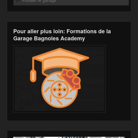
o
W
k
k
is
h
Pour aller plus loin: Formations de la
Li
Garage Bagnoles Academy
st