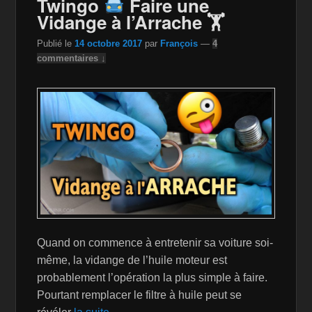
Twingo
Faire une
o
W
k
Vidange à l’Arrache 🏋
k
is
Publié le
14 octobre 2017
par
François
—
4
h
commentaires ↓
Li
st
Quand on commence à entretenir sa voiture soi-
même, la vidange de l’huile moteur est
probablement l’opération la plus simple à faire.
Pourtant remplacer le filtre à huile peut se