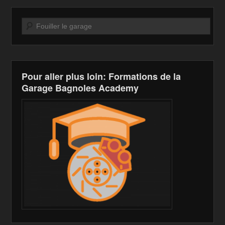
o
n
n
o
W
k
Recherche
k
is
h
Li
Pour aller plus loin: Formations de la
st
Garage Bagnoles Academy