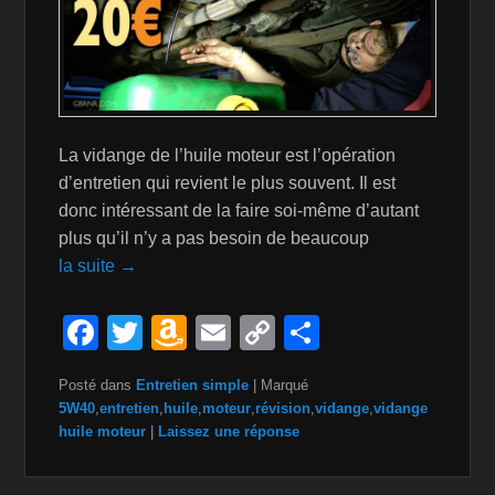
La vidange de l’huile moteur est l’opération
d’entretien qui revient le plus souvent. Il est
donc intéressant de la faire soi-même d’autant
plus qu’il n’y a pas besoin de beaucoup
la suite →
F
T
A
E
C
P
a
wi
m
m
o
ar
Posté dans
Entretien simple
|
Marqué
c
tt
a
ail
p
ta
5W40
,
entretien
,
huile
,
moteur
,
révision
,
vidange
,
vidange
e
er
z
y
g
huile moteur
|
Laissez une réponse
b
o
Li
er