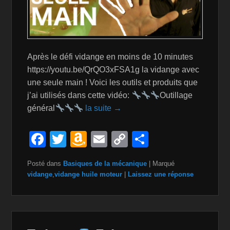
Après le défi vidange en moins de 10 minutes
https://youtu.be/QrQO3xFSA1g la vidange avec
une seule main ! Voici les outils et produits que
j’ai utilisés dans cette vidéo:
Outillage
général
la suite →
F
T
A
E
C
P
a
wi
m
m
o
ar
Posté dans
Basiques de la mécanique
|
Marqué
c
tt
a
ail
p
ta
vidange
,
vidange huile moteur
|
Laissez une réponse
e
er
z
y
g
b
o
Li
er
o
n
n