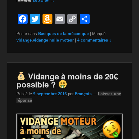
révéler
la suite →
F
T
A
E
C
P
a
wi
m
m
o
ar
Posté dans
Basiques de la mécanique
|
Marqué
c
tt
a
ail
p
ta
vidange
,
vidange huile moteur
|
4 commentaires ↓
e
er
z
y
g
b
o
Li
er
o
n
n
Vidange à moins de 20€
o
W
k
possible ?
k
is
Publié le
9 septembre 2016
par
François
—
Laissez une
h
réponse
Li
st