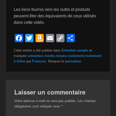
Les liens fournis vers les outils et produits
peuvent être des équivalents de ceux utilisés
dans cette vidéo.
F
T
A
E
C
P
a
wi
m
m
o
ar
Cette entrée a été publiée dans
Entretien simple
et
c
tt
a
ail
p
ta
marquée
extracteur
,
inertie
,
moyeu
,
roulement
,
roulement
e
er
z
y
g
à billes
par
François
. Marquer le
permalien
.
b
o
Li
er
o
n
n
o
W
k
Laisser un commentaire
k
is
Votre adresse e-mail ne sera pas publiée.
Les champs
h
obligatoires sont indiqués avec
*
Li