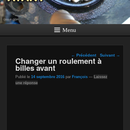
Menu
Navigation dans les
←
Précédent
Suivant
→
Changer un roulement à
articles
billes avant
Publié le
14 septembre 2016
par
François
—
Laissez
une réponse