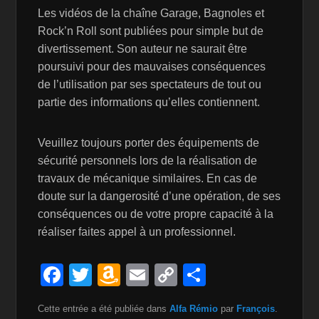
Les vidéos de la chaîne Garage, Bagnoles et
Rock’n Roll sont publiées pour simple but de
divertissement. Son auteur ne saurait être
poursuivi pour des mauvaises conséquences
de l’utilisation par ses spectateurs de tout ou
partie des informations qu’elles contiennent.
Veuillez toujours porter des équipements de
sécurité personnels lors de la réalisation de
travaux de mécanique similaires. En cas de
doute sur la dangerosité d’une opération, de ses
conséquences ou de votre propre capacité à la
réaliser faites appel à un professionnel.
F
T
A
E
C
P
a
wi
m
m
o
ar
Cette entrée a été publiée dans
Alfa Rémio
par
François
.