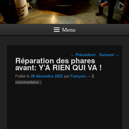
Menu
Navigation dans les
←
Précédent
Suivant
→
Réparation des phares
articles
avant: Y’A RIEN QUI VA !
Publié le
28 décembre 2022
par
François
—
1
commentaire ↓