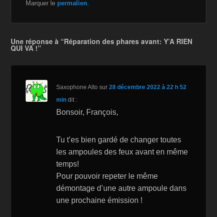
c
tt
a
ail
p
ta
Marquer le
permalien
.
e
er
z
y
g
b
o
Li
er
Une réponse à “Réparation des phares avant: Y’A RIEN
o
n
n
QUI VA !”
o
W
k
k
is
Saxophone Alto
sur
28 décembre 2022 à 22 h 52
h
min
dit :
Li
Bonsoir, François,
st
Tu t’es bien gardé de changer toutes
les ampoules des feux avant en même
temps!
Pour pouvoir repeter le même
démontage d’une autre ampoule dans
une prochaine émission !