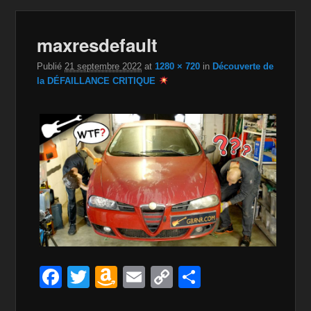
Navig
maxresdefault
dan
im
Publié
21 septembre 2022
at
1280 × 720
in
Découverte de
la DÉFAILLANCE CRITIQUE
F
T
A
E
C
P
a
wi
m
m
o
ar