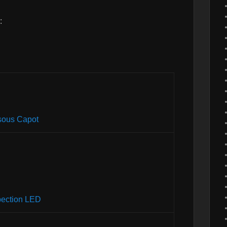
:
ous Capot
pection LED