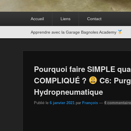
Premier
Accueil
Liens
Contact
menu
Second
Apprendre avec la Garage Bagnoles Academy
menu
Pourquoi faire SIMPLE qua
COMPLIQUÉ ?
C6: Purg
Hydropneumatique
Publié le
6 janvier 2021
par
François
—
4 commentaire