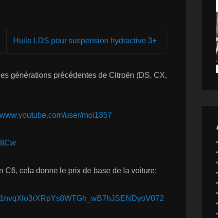
Huile LDS pour suspension hydractive 3+
les générations précédentes de Citroën (DS, CX,
//www.youtube.com/user/moi1357
G78Cw
n C6, cela donne le prix de base de la voiture:
1jL8vy1nvqXlo3rXRpYs8WTGh_wB7hJSENDyoV072