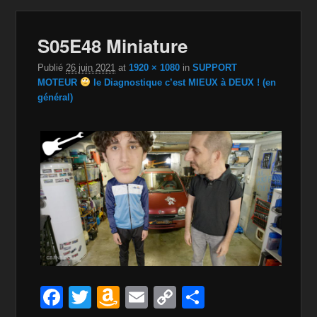
Navig
S05E48 Miniature
dan
im
Publié
26 juin 2021
at
1920 × 1080
in
SUPPORT
MOTEUR
le Diagnostique c’est MIEUX à DEUX ! (en
général)
F
T
A
E
C
P