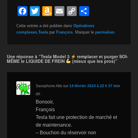
F
T
A
E
C
P
a
wi
m
m
o
ar
Cette entrée a été publiée dans
Opérations
c
tt
a
ail
p
ta
complexes
,
Tesla
par
François
. Marquer le
permalien
.
e
er
z
y
g
b
o
Li
er
Une réponse à “Tesla Model 3
remplacer et purger SOI-
o
n
n
MÊME le LIQUIDE DE FREIN
(mieux que les pros)”
o
W
k
k
is
Saxophone Alto
sur
14 février 2024 à 22 h 37 min
h
dit :
Li
Bonsoir,
st
François
Tesla fait une protection de marché et
de maintenance.
– Bouchon du réservoir non