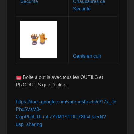
Chaussures de
Sécurité
Gants en cuir
Boite à outils avec tous les OUTILS et
PRODUITS que j’utilise:
https://docs.google.com/spreadsheets/d/17x_Je
Phx5VsM3-
OgpPtjhUDLiaLzYkM3STDf1Z8FvLs/edit?
usp=sharing