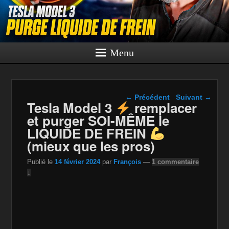
Menu
Navigation dans les
←
Précédent
Suivant
→
Tesla Model 3
remplacer
articles
et purger SOI-MÊME le
LIQUIDE DE FREIN
(mieux que les pros)
Publié le
14 février 2024
par
François
—
1 commentaire
↓