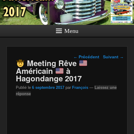
Menu
Navigation dans les
←
Précédent
Suivant
→
Meeting Rêve
articles
Américain
à
Hagondange 2017
Publié le
6 septembre 2017
par
François
—
Laissez une
réponse