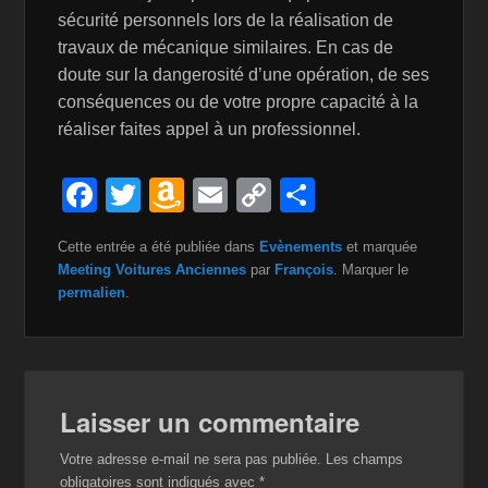
sécurité personnels lors de la réalisation de
travaux de mécanique similaires. En cas de
doute sur la dangerosité d’une opération, de ses
conséquences ou de votre propre capacité à la
réaliser faites appel à un professionnel.
F
T
A
E
C
P
a
wi
m
m
o
ar
Cette entrée a été publiée dans
Evènements
et marquée
c
tt
a
ail
p
ta
Meeting Voitures Anciennes
par
François
. Marquer le
e
er
z
y
g
permalien
.
b
o
Li
er
o
n
n
o
W
k
Laisser un commentaire
k
is
Votre adresse e-mail ne sera pas publiée.
Les champs
h
obligatoires sont indiqués avec
*