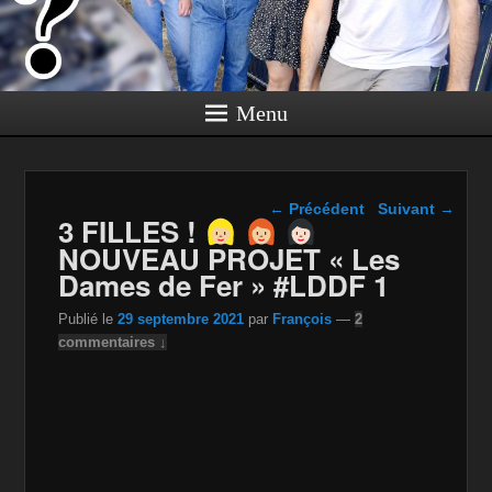
Menu
Navigation dans les
←
Précédent
Suivant
→
3 FILLES !
articles
NOUVEAU PROJET « Les
Dames de Fer » #LDDF 1
Publié le
29 septembre 2021
par
François
—
2
commentaires ↓