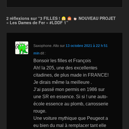
e
er
z
y
g
b
o
Li
er
2 réflexions sur “3 FILLES !
NOUVEAU PROJET
o
n
n
« Les Dames de Fer » #LDDF 1”
o
W
k
k
is
Saxophone. Alto
sur
13 octobre 2021 à 22 h 51
h
min
dit :
Li
Bonsoir les filles et François
st
Ah! la 205, une des excellentes
citadines, de plus made in FRANCE!
Je dirais même la meilleure .
J’ai passé mon permis en 1986 sur
une SR en essence. Si si ! une auto-
école essence au plomb, carrosserie
rouge.
Une voiture mythique que Peugeot a
eu bien du mal à remplacer tant elle