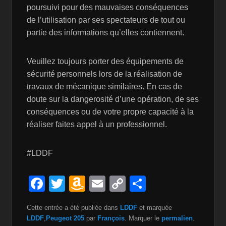
poursuivi pour des mauvaises conséquences
de l’utilisation par ses spectateurs de tout ou
partie des informations qu’elles contiennent.
Veuillez toujours porter des équipements de
sécurité personnels lors de la réalisation de
travaux de mécanique similaires. En cas de
doute sur la dangerosité d’une opération, de ses
conséquences ou de votre propre capacité à la
réaliser faites appel à un professionnel.
#LDDF
F
T
A
E
C
P
a
wi
m
m
o
ar
Cette entrée a été publiée dans
LDDF
et marquée
c
tt
a
ail
p
ta
LDDF
,
Peugeot 205
par
François
. Marquer le
permalien
.