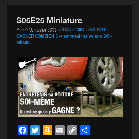
Navig
S05E25 Miniature
dan
im
Publié
15 janvier 2021
at
1920 × 1080
in
ÇA FAIT
GAGNER COMBIEN ? ⇒ entretenir sa voiture SOI-
MÊME
F
T
A
E
C
P