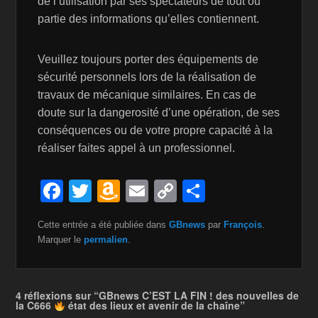
de l’utilisation par ses spectateurs de tout ou
partie des informations qu’elles contiennent.
Veuillez toujours porter des équipements de
sécurité personnels lors de la réalisation de
travaux de mécanique similaires. En cas de
doute sur la dangerosité d’une opération, de ses
conséquences ou de votre propre capacité à la
réaliser faites appel à un professionnel.
F
T
A
E
C
P
a
wi
m
m
o
ar
Cette entrée a été publiée dans
GBnews
par
François
.
c
tt
a
ail
p
ta
Marquer le
permalien
.
e
er
z
y
g
b
o
Li
er
4 réflexions sur “GBnews C’EST LA FIN ! des nouvelles de
o
n
n
la C666
état des lieux et avenir de la chaîne”