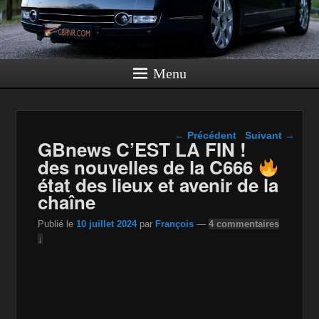
Menu
Navigation dans les
←
Précédent
Suivant
→
GBnews C’EST LA FIN !
articles
des nouvelles de la C666
état des lieux et avenir de la
chaîne
Publié le
10 juillet 2024
par
François
—
4 commentaires
↓