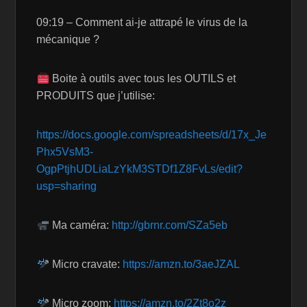
09:19 – Comment ai-je attrapé le virus de la
mécanique ?
Boite à outils avec tous les OUTILS et
PRODUITS que j’utilise:
https://docs.google.com/spreadsheets/d/17x_Je
Phx5VsM3-
OgpPtjhUDLiaLzYkM3STDf1Z8FvLs/edit?
usp=sharing
Ma caméra:
http://gbrnr.com/SZa5eb
Micro cravate:
https://amzn.to/3aeJZAL
Micro zoom:
https://amzn.to/2Zt8o2z