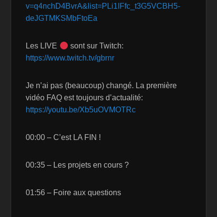
v=q4nchD4BvrA&list=PLi1IFfc_t3G5VCBH5-
deJGTMKSMbFtoEa
Les LIVE
sont sur Twitch:
https://www.twitch.tv/gbrnr
Je n’ai pas (beaucoup) changé. La première
vidéo FAQ est toujours d’actualité:
https://youtu.be/Xb5uOVMOTRc
00:00 – C’est LA FIN !
00:35 – Les projets en cours ?
01:56 – Foire aux questions