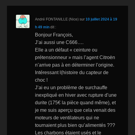
o
W
k
k
is
André FONTANILLE (Nice)
sur
10 juillet 2024 à 19
h
h 49 min
dit :
Li
Bonjour François,
st
J’ai aussi une C666….
Elle a un défaut « ceinture ou
prétensionneur » mais l’agent Citroën
n’arrive pas à en déterminer l’origine.
Intéressant l(histoire du capteur de
choc !
J’ai eu un problème de surchauffe
inexpliqué en hiver avec rupture d’une
durite (175€ la pièce quand même), et
je me suis aperçu que cela venait des
moteurs de ventilateurs qui ne
tournaient plus bien qu’alimentés ???
Les charbons étaient usés et le