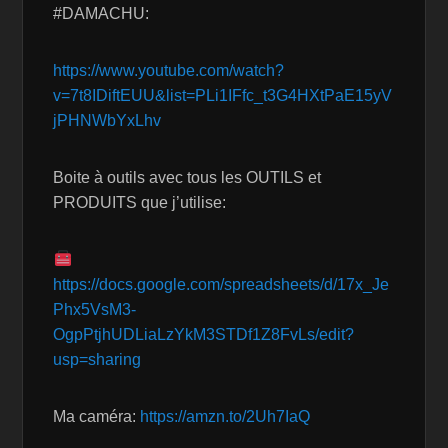
#DAMACHU:
https://www.youtube.com/watch?
v=7t8IDiftEUU&list=PLi1IFfc_t3G4HXtPaE15yV
jPHNWbYxLhv
Boite à outils avec tous les OUTILS et
PRODUITS que j’utilise:
https://docs.google.com/spreadsheets/d/17x_Je
Phx5VsM3-
OgpPtjhUDLiaLzYkM3STDf1Z8FvLs/edit?
usp=sharing
Ma caméra:
https://amzn.to/2Uh7IaQ