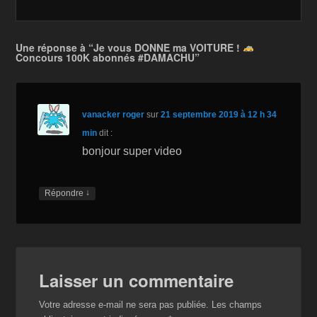
b
o
Li
er
o
n
n
Une réponse à “Je vous DONNE ma VOITURE !
Concours 100K abonnés #DAMACHU”
o
W
k
k
is
h
vanacker roger
sur
21 septembre 2019 à 12 h 34
Li
min
dit :
st
bonjour super video
↓
Répondre
Laisser un commentaire
Votre adresse e-mail ne sera pas publiée.
Les champs