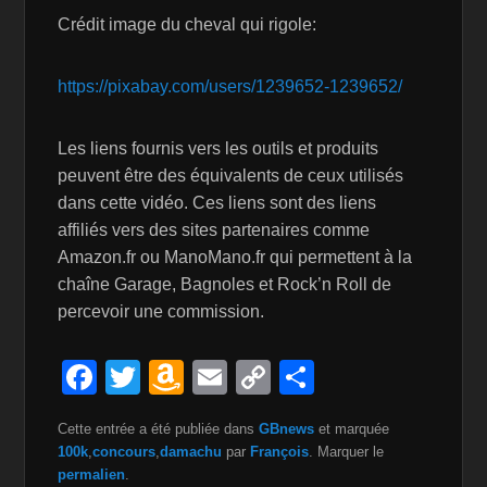
Crédit image du cheval qui rigole:
https://pixabay.com/users/1239652-1239652/
Les liens fournis vers les outils et produits
peuvent être des équivalents de ceux utilisés
dans cette vidéo. Ces liens sont des liens
affiliés vers des sites partenaires comme
Amazon.fr ou ManoMano.fr qui permettent à la
chaîne Garage, Bagnoles et Rock’n Roll de
percevoir une commission.
F
T
A
E
C
P
a
wi
m
m
o
ar
Cette entrée a été publiée dans
GBnews
et marquée
c
tt
a
ail
p
ta
100k
,
concours
,
damachu
par
François
. Marquer le
e
er
z
y
g
permalien
.