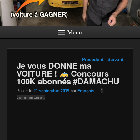
Menu
Navigation dans les
←
Précédent
Suivant
→
Je vous DONNE ma
articles
VOITURE !
Concours
100K abonnés #DAMACHU
Publié le
21 septembre 2019
par
François
—
1
commentaire ↓