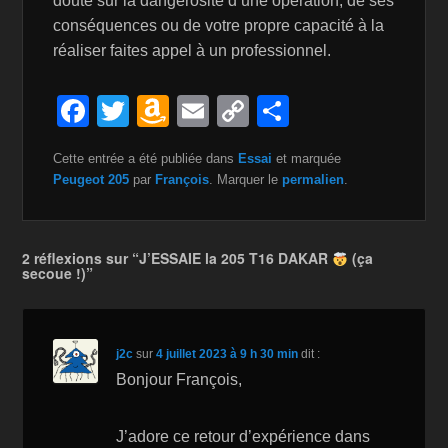
doute sur la dangerosité d’une opération, de ses
conséquences ou de votre propre capacité à la
réaliser faites appel à un professionnel.
F
T
A
E
C
P
a
wi
m
m
o
ar
Cette entrée a été publiée dans
Essai
et marquée
c
tt
a
ail
p
ta
Peugeot 205
par
François
. Marquer le
permalien
.
e
er
z
y
g
b
o
Li
er
2 réflexions sur “J’ESSAIE la 205 T16 DAKAR
(ça
o
n
n
secoue !)”
o
W
k
k
is
j2c
sur
4 juillet 2023 à 9 h 30 min
dit :
h
Bonjour François,
Li
st
J’adore ce retour d’expérience dans