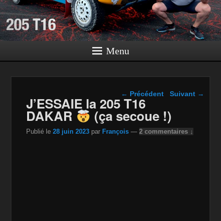
Menu
Navigation dans les
←
Précédent
Suivant
→
J’ESSAIE la 205 T16
articles
DAKAR
(ça secoue !)
Publié le
28 juin 2023
par
François
—
2 commentaires ↓