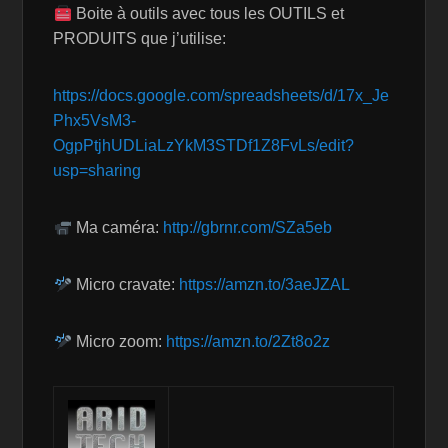
Boite à outils avec tous les OUTILS et
PRODUITS que j’utilise:
https://docs.google.com/spreadsheets/d/17x_Je
Phx5VsM3-
OgpPtjhUDLiaLzYkM3STDf1Z8FvLs/edit?
usp=sharing
Ma caméra:
http://gbrnr.com/SZa5eb
Micro cravate:
https://amzn.to/3aeJZAL
Micro zoom:
https://amzn.to/2Zt8o2z