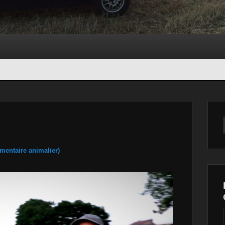
Navigation
dans les
images
entaire animalier)