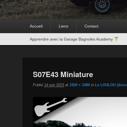
Premier
Accueil
Liens
Contact
menu
Second
Apprendre avec la Garage Bagnoles Academy
menu
S07E43 Miniature
Publié
14 juin 2023
at
1920 × 1080
in
Le LOULOU (docum