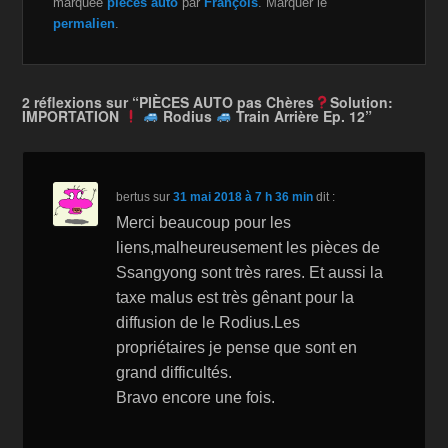
marquée
pièces auto
par
François
. Marquer le
e
er
z
y
g
permalien
.
b
o
Li
er
o
n
n
2 réflexions sur “PIÈCES AUTO pas Chères
Solution:
IMPORTATION
Rodius
Train Arrière Ep. 12”
o
W
k
k
is
h
bertus
sur
31 mai 2018 à 7 h 36 min
dit :
Li
Merci beaucoup pour les
st
liens,malheureusement les pièces de
Ssangyong sont très rares. Et aussi la
taxe malus est très gênant pour la
diffusion de le Rodius.Les
propriétaires je pense que sont en
grand difficultés.
Bravo encore une fois.