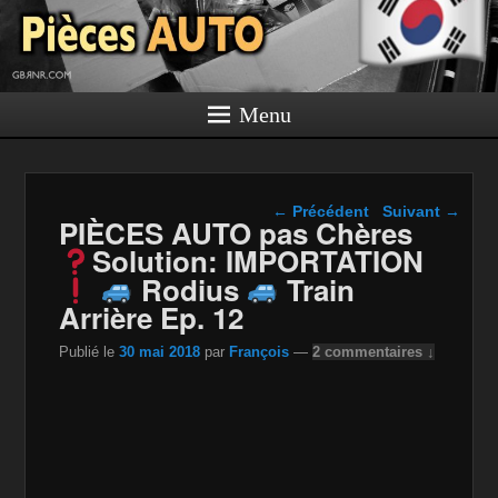
Menu
Navigation dans les
←
Précédent
Suivant
→
PIÈCES AUTO pas Chères
articles
Solution: IMPORTATION
Rodius
Train
Arrière Ep. 12
Publié le
30 mai 2018
par
François
—
2 commentaires ↓