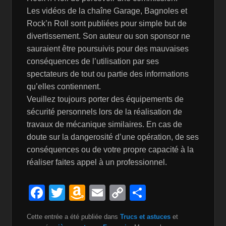
Les vidéos de la chaîne Garage, Bagnoles et
Rock’n Roll sont publiées pour simple but de
divertissement. Son auteur ou son sponsor ne
sauraient être poursuivis pour des mauvaises
conséquences de l’utilisation par ses
spectateurs de tout ou partie des informations
qu’elles contiennent.
Veuillez toujours porter des équipements de
sécurité personnels lors de la réalisation de
travaux de mécanique similaires. En cas de
doute sur la dangerosité d’une opération, de ses
conséquences ou de votre propre capacité à la
réaliser faites appel à un professionnel.
F
T
A
E
C
P
a
wi
m
m
o
ar
Cette entrée a été publiée dans
Trucs et astuces
et
c
tt
a
ail
p
ta