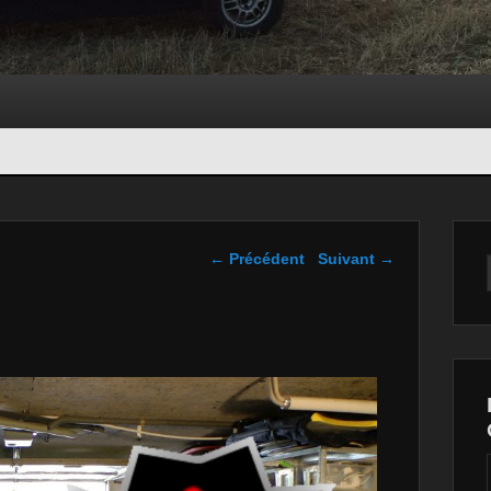
Navigation dans les
← Précédent
Suivant →
images