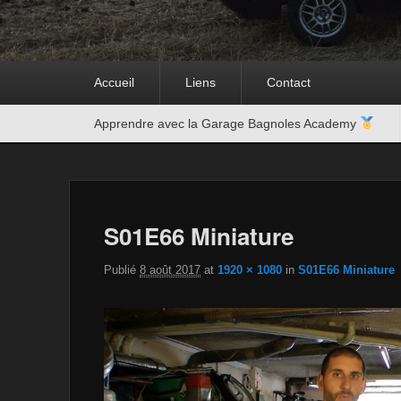
Premier
Accueil
Liens
Contact
menu
Second
Apprendre avec la Garage Bagnoles Academy
menu
S01E66 Miniature
Publié
8 août 2017
at
1920 × 1080
in
S01E66 Miniature