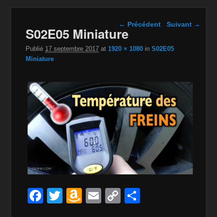
Navigation dans les
← Précédent
Suivant →
S02E05 Miniature
images
Publié
17 septembre 2017
at
1920 × 1080
in
S02E05
Miniature
F
T
A
E
C
P
a
wi
m
m
o
ar