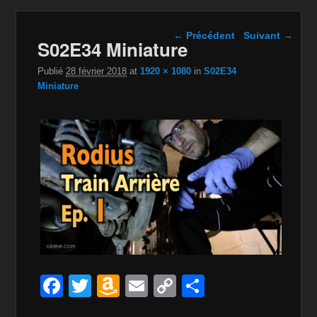
Navigation dans les
← Précédent
Suivant →
S02E34 Miniature
images
Publié
28 février 2018
at
1920 × 1080
in
S02E34
Miniature
F
T
A
E
C
P
a
wi
m
m
o
ar