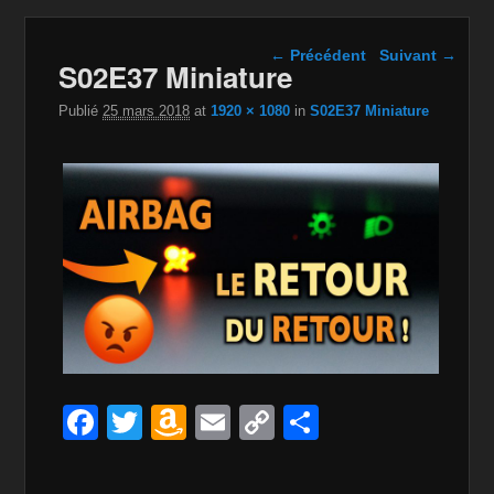
Navigation dans les
← Précédent
Suivant →
S02E37 Miniature
images
Publié
25 mars 2018
at
1920 × 1080
in
S02E37 Miniature
F
T
A
E
C
P
a
wi
m
m
o
ar
c
tt
a
ail
p
ta