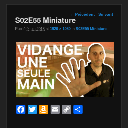
Navigation dans les
← Précédent
Suivant →
S02E55 Miniature
images
Publié
9 juin 2018
at
1920 × 1080
in
S02E55 Miniature
F
T
A
E
C
P
a
wi
m
m
o
ar
c
tt
a
ail
p
ta