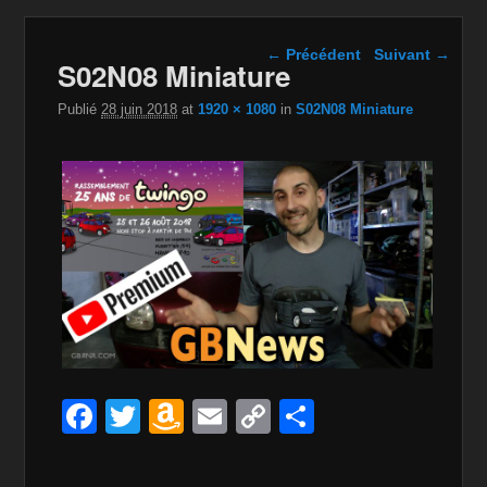
Navigation dans les
← Précédent
Suivant →
S02N08 Miniature
images
Publié
28 juin 2018
at
1920 × 1080
in
S02N08 Miniature
F
T
A
E
C
P
a
wi
m
m
o
ar
c
tt
a
ail
p
ta