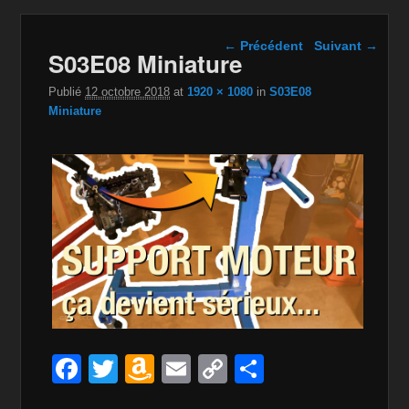
Navigation dans les
← Précédent
Suivant →
S03E08 Miniature
images
Publié
12 octobre 2018
at
1920 × 1080
in
S03E08
Miniature
F
T
A
E
C
P
a
wi
m
m
o
ar