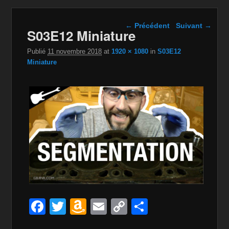
Navigation dans les
← Précédent
Suivant →
S03E12 Miniature
images
Publié
11 novembre 2018
at
1920 × 1080
in
S03E12
Miniature
F
T
A
E
C
P
a
wi
m
m
o
ar