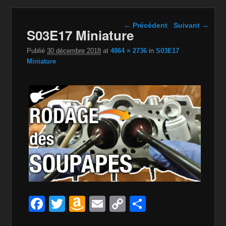
Navigation dans les
← Précédent
Suivant →
S03E17 Miniature
images
Publié
30 décembre 2018
at
4864 × 2736
in
S03E17
Miniature
F
T
A
E
C
P
a
wi
m
m
o
ar