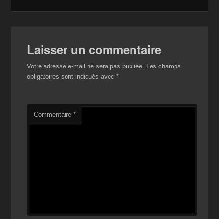
c
tt
a
ail
p
ta
e
er
z
y
g
b
o
Li
er
Laisser un commentaire
o
n
n
Votre adresse e-mail ne sera pas publiée.
Les champs
o
W
k
obligatoires sont indiqués avec
*
k
is
h
Li
Commentaire
*
st