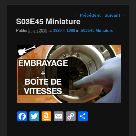
Navigation dans les
← Précédent
Suivant →
S03E45 Miniature
images
Publié
3 juin 2019
at
1920 × 1080
in
S03E45 Miniature
F
T
A
E
C
P
a
wi
m
m
o
ar
c
tt
a
ail
p
ta